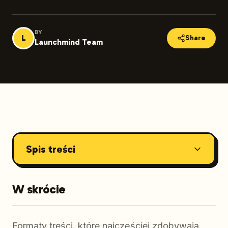
BY
L
Share
Launchmind Team
Spis treści
W skrócie
Formaty treści, które najczęściej zdobywają