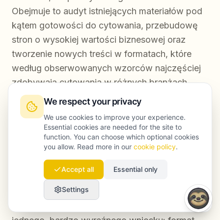
Obejmuje to audyt istniejących materiałów pod
kątem gotowości do cytowania, przebudowę
stron o wysokiej wartości biznesowej oraz
tworzenie nowych treści w formatach, które
według obserwowanych wzorców najczęściej
zdobywają cytowania w różnych branżach
klientów. Widoczność w cytowaniach jest tu
We respect your privacy
traktowana jako jeden z głównych KPI, obok
We use cookies to improve your experience.
klasycznych wskaźników pozycji organicznych.
Essential cookies are needed for the site to
function. You can choose which optional cookies
you allow. Read more in our
cookie policy
.
Podsumowanie
Accept all
Essential only
Settings
Dane dotyczące cytowań AI prowadzą do