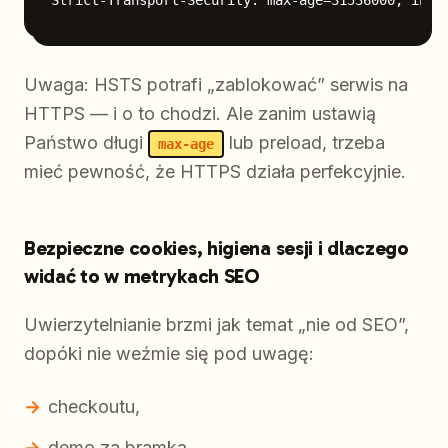
Uwaga: HSTS potrafi „zablokować” serwis na
HTTPS — i o to chodzi. Ale zanim ustawią
Państwo długi
lub preload, trzeba
max-age
mieć pewność, że HTTPS działa perfekcyjnie.
Bezpieczne cookies, higiena sesji i dlaczego
widać to w metrykach SEO
Uwierzytelnianie brzmi jak temat „nie od SEO”,
dopóki nie weźmie się pod uwagę:
checkoutu,
demo za bramką,