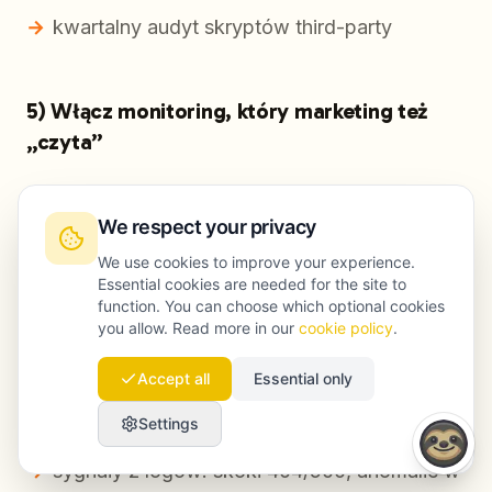
kwartalny audyt skryptów third-party
5) Włącz monitoring, który marketing też
„czyta”
Monitoring nie jest tylko dla security. Potrzebują
We respect your privacy
Państwo alertów, które przekładają się na
ryzyko SEO:
We use cookies to improve your experience.
Essential cookies are needed for the site to
function. You can choose which optional cookies
alerty dot. problemów bezpieczeństwa i
you allow. Read more in our
cookie policy
.
manual actions w Search Console
Accept all
Essential only
anomalie w pokryciu indeksu (nagły skok
Settings
liczby zindeksowanych stron)
sygnały z logów: skoki 404/500, anomalie w