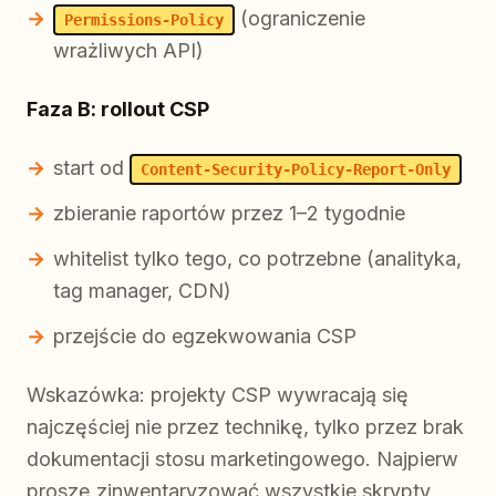
(ograniczenie
Permissions-Policy
wrażliwych API)
Faza B: rollout CSP
start od
Content-Security-Policy-Report-Only
zbieranie raportów przez 1–2 tygodnie
whitelist tylko tego, co potrzebne (analityka,
tag manager, CDN)
przejście do egzekwowania CSP
Wskazówka: projekty CSP wywracają się
najczęściej nie przez technikę, tylko przez brak
dokumentacji stosu marketingowego. Najpierw
proszę zinwentaryzować wszystkie skrypty