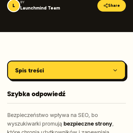
BY
L
Share
Launchmind Team
Spis treści
Szybka odpowiedź
Bezpieczeństwo wpływa na SEO, bo
wyszukiwarki promują
bezpieczne strony
,
które chronią użytkowników i zapewniają