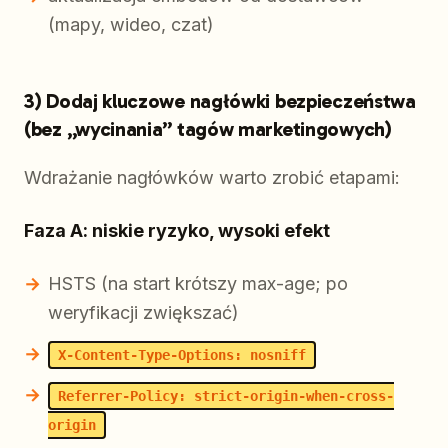
(mapy, wideo, czat)
3) Dodaj kluczowe nagłówki bezpieczeństwa
(bez „wycinania” tagów marketingowych)
Wdrażanie nagłówków warto zrobić etapami:
Faza A: niskie ryzyko, wysoki efekt
HSTS (na start krótszy max-age; po
weryfikacji zwiększać)
X-Content-Type-Options: nosniff
Referrer-Policy: strict-origin-when-cross-
origin