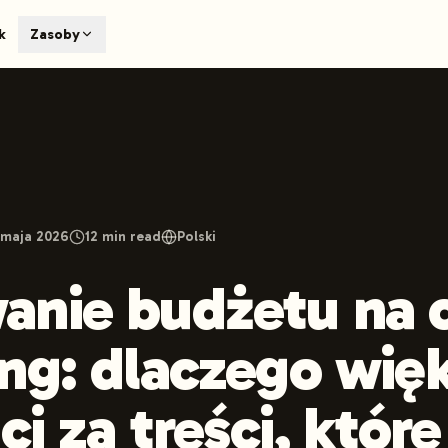
T
k
Zasoby
earch engines like ChatGPT, Claude, and Perplexity. Automa
te optimized content automatically. Published directly to y
ants. The future of search visibility.
n 48 hours.
 on LinkedIn
Watch Launchmind on YouTube
Follow Launc
 maja 2026
12
min read
Polski
anie budżetu na 
ng: dlaczego wię
ci za treści, któr