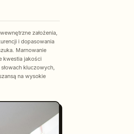
o wewnętrzne założenia,
kurencji i dopasowania
e szuka. Marnowanie
e kwestia jakości
a słowach kluczowych,
 szansą na wysokie