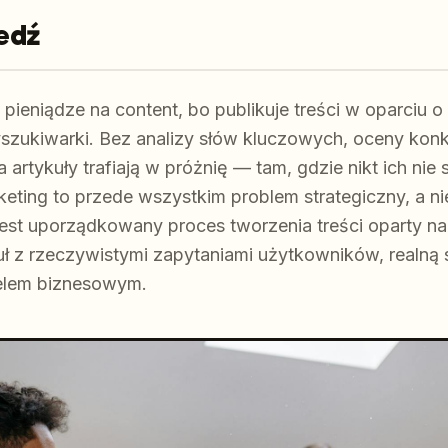
edź
pieniądze na content, bo publikuje treści w oparciu 
yszukiwarki. Bez analizy słów kluczowych, oceny kon
a artykuły trafiają w próżnię — tam, gdzie nikt ich ni
eting to przede wszystkim problem strategiczny, a ni
jest uporządkowany proces tworzenia treści oparty n
kuł z rzeczywistymi zapytaniami użytkowników, realną
celem biznesowym.