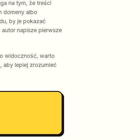
ga na tym, że treści
em domeny albo
odu, by je pokazać
 autor napisze pierwsze
y o widoczność, warto
6
, aby lepiej zrozumieć