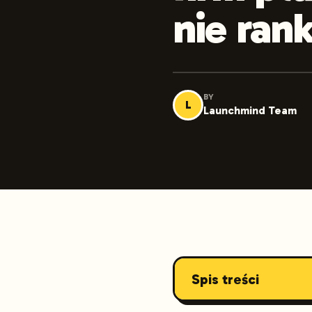
nie ran
BY
L
Launchmind Team
Spis treści