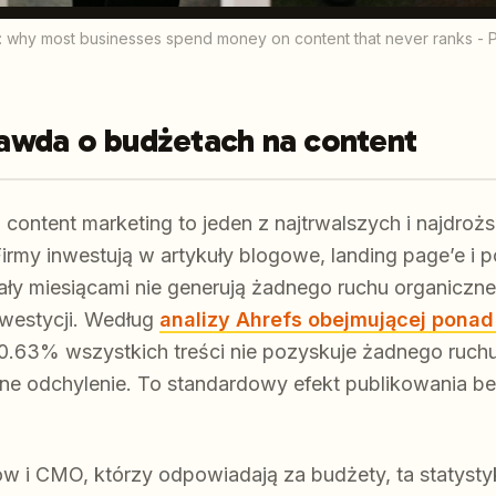
: why most businesses spend money on content that never ranks - 
awda o budżetach na content
content marketing to jeden z najtrwalszych i najdro
rmy inwestują w artykuły blogowe, landing page’e i p
iały miesiącami nie generują żadnego ruchu organiczn
nwestycji. Według
analizy Ahrefs obejmującej ponad 
0.63% wszystkich treści nie pozyskuje żadnego ruch
bne odchylenie. To standardowy efekt publikowania bez
w i CMO, którzy odpowiadają za budżety, ta statysty