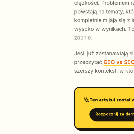
ciężkości. Problemem rz
powstają na tematy, któ
kompletnie mijają się z
wysoko w wynikach. To b
zdanie.
Jeśli już zastanawiają 
przeczytać
GEO vs SEO:
szerszy kontekst, w któ
Ten artykuł został
Rozpocznij za dar