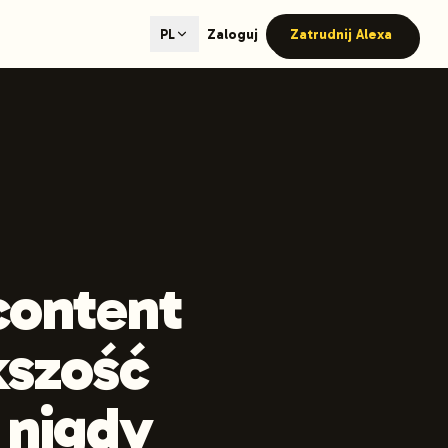
ted content generation with GEO optimization built-in.
Zaloguj
Zatrudnij Alexa
PL
our site.
hmind on Instagram
Like Launchmind on Facebook
content
kszość
e nigdy