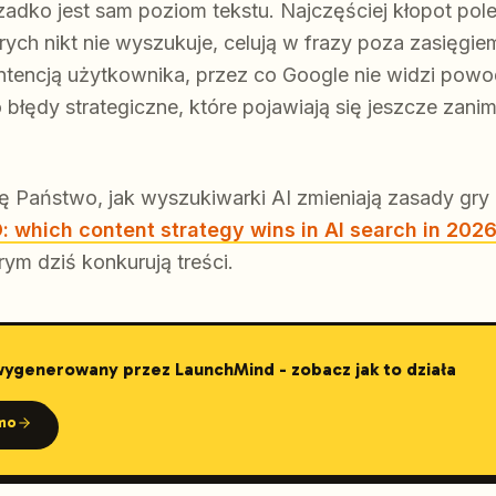
adko jest sam poziom tekstu. Najczęściej kłopot pole
rych nikt nie wyszukuje, celują w frazy poza zasięgi
 intencją użytkownika, przez co Google nie widzi pow
łędy strategiczne, które pojawiają się jeszcze zanim
się Państwo, jak wyszukiwarki AI zmieniają zasady gr
 which content strategy wins in AI search in 202
rym dziś konkurują treści.
 wygenerowany przez LaunchMind - zobacz jak to działa
mo