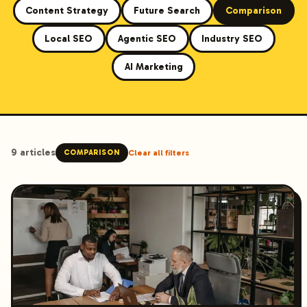
Content Strategy
Future Search
Comparison
Local SEO
Agentic SEO
Industry SEO
AI Marketing
9
article
s
COMPARISON
Clear all filters