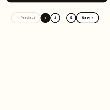
pokazujemy, gdzie dokładnie widać tę przewagę i
dlaczego firmy planujące SEO w 2026 roku coraz
częściej wybierają platformy AI, takie jak Launchmind.
Previous
1
2
...
5
Next