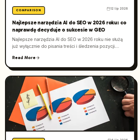
12 lip 2026
COMPARISON
Najlepsze narzędzia AI do SEO w 2026 roku: co
naprawdę decyduje o sukcesie w GEO
Najlepsze narzędzia AI do SEO w 2026 roku nie służą
już wyłącznie do pisania treści i śledzenia pozycji.
Coraz częściej decydują o tym, czy silniki odpowiedzi
Read More
AI cytują Twoją markę. W tym porównaniu pokazujemy,
na co zwrócić uwagę przy ocenie jakości treści,
pokrycia encji i gotowości do cytowań oraz gdzie w
tym wszystkim mieści się Launchmind.