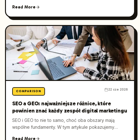
pokazujemy, czego agencje faktycznie potrzebują, od
Read More
automatyzacji i współpracy po gotowość do GEO, oraz
wyjaśniamy, dlaczego Launchmind regularnie wygrywa
z rozwiązaniami do jednego zastosowania, gdy skala
działań rośnie.
22 cze 2026
COMPARISON
SEO a GEO: najważniejsze różnice, które
powinien znać każdy zespół digital marketingu
SEO i GEO to nie to samo, choć oba obszary mają
wspólne fundamenty. W tym artykule pokazujemy
kluczowe różnice między klasycznym
Read More