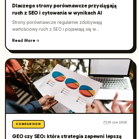
Dlaczego strony porównawcze przyciągają
ruch z SEO i cytowania w wynikach AI
Strony porównawcze regularnie zdobywają
wartościowy ruch z SEO i pojawiają się w
odpowiedziach generowanych przez AI, bo idealnie
Read More
odpowiadają sposobowi myślenia osób, które są już
blisko decyzji zakupowej. W tym poradniku
pokazujemy, jak zaplanować strukturę takiej strony,
dobrać właściwe kryteria porównania i w jaki sposób
Launchmind tworzy treści, które zwiększają widoczność
zarówno w klasycznych wynikach wyszukiwania, jak i w
wyszukiwarkach opartych na AI.
29 cze 2026
COMPARISON
GEO czy SEO: która strategia zapewni lepszą