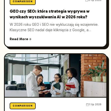
6 lip 2026
COMPARISON
GEO czy SEO: która strategia wygrywa w
wynikach wyszukiwania AI w 2026 roku?
W 2026 roku GEO i SEO nie wykluczają się wzajemnie.
Klasyczne SEO nadal daje kliknięcia z Google, a
Generative Engine Optimization pomaga marce
Read More
pojawiać się w odpowiedziach ChatGPT, Perplexity i AI
Overviews. Najlepsze efekty daje połączenie obu
podejść w jednym, mierzalnym modelu działania.
1 lip 2026
COMPARISON