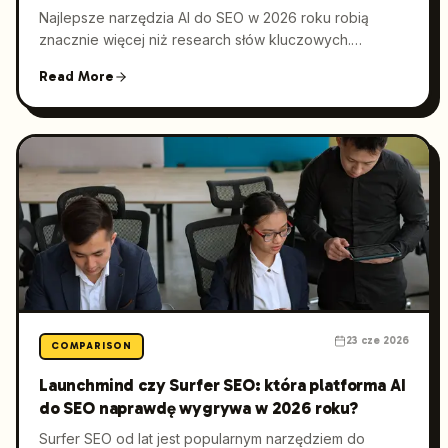
Najlepsze narzędzia AI do SEO w 2026 roku robią
znacznie więcej niż research słów kluczowych.
Oceniają jakość treści, śledzą cytowania w
Read More
odpowiedziach AI i automatyzują proces publikacji. W
tym porównaniu pokazujemy, co naprawdę warto
sprawdzać, gdzie większość platform ma braki i
dlaczego Launchmind dobrze odpowiada na potrzeby
zespołów, które chcą zwiększać widoczność w
Google, GEO i produkcję treści na dużą skalę.
23 cze 2026
COMPARISON
Launchmind czy Surfer SEO: która platforma AI
do SEO naprawdę wygrywa w 2026 roku?
Surfer SEO od lat jest popularnym narzędziem do