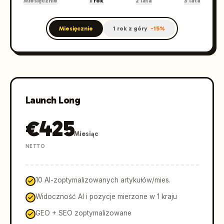
Miesięcznie
1 rok
2 lata
3 lata
Miesięcznie
1 rok z góry
-
15
%
Launch Long
€
425
Miesiąc
NETTO
10 AI-zoptymalizowanych artykułów/mies.
Widoczność AI i pozycje mierzone w 1 kraju
GEO + SEO zoptymalizowane