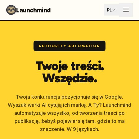
Launchmind - AI SEO Content Generator for Google & ChatGP
Launchmind
PL
AI-powered SEO articles that rank in both Google and AI s
How It Works
Connect your blog, set your keywords, and let our AI genera
SEO + GEO Dual Optimization
Rank in traditional search engines AND get cited by AI assist
AUTHORITY AUTOMATION
Pricing Plans
Fixed monthly plans, no hourly rates. First article live withi
Twoje treści.
Follow Launchmind on X (Twitter)
Connect with Launchmind
Wszędzie.
Twoja konkurencja pozycjonuje się w Google.
Wyszukiwarki AI cytują ich markę. A Ty? Launchmind
automatyzuje wszystko, od tworzenia treści po
publikację, żebyś pojawiał się tam, gdzie to ma
znaczenie. W 9 językach.