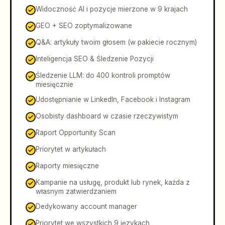
Widoczność AI i pozycje mierzone w 9 krajach
GEO + SEO zoptymalizowane
Q&A: artykuły twoim głosem (w pakiecie rocznym)
Inteligencja SEO & Śledzenie Pozycji
Śledzenie LLM: do 400 kontroli promptów
miesięcznie
Udostępnianie w LinkedIn, Facebook i Instagram
Osobisty dashboard w czasie rzeczywistym
Raport Opportunity Scan
Priorytet w artykułach
Raporty miesięczne
Kampanie na usługę, produkt lub rynek, każda z
własnym zatwierdzaniem
Dedykowany account manager
Priorytet we wszystkich 9 językach