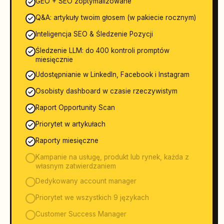
GEO + SEO zoptymalizowane
Q&A: artykuły twoim głosem (w pakiecie rocznym)
Inteligencja SEO & Śledzenie Pozycji
Śledzenie LLM: do 400 kontroli promptów
miesięcznie
Udostępnianie w LinkedIn, Facebook i Instagram
Osobisty dashboard w czasie rzeczywistym
Raport Opportunity Scan
Priorytet w artykułach
Raporty miesięczne
Kampanie na usługę, produkt lub rynek, każda z
własnym zatwierdzaniem
Dedykowany account manager
Priorytet we wszystkich 9 językach
Customer Success Manager