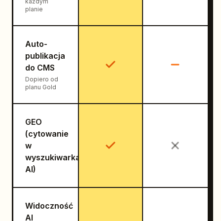
każdym
planie
Auto-
publikacja
do CMS
Dopiero od
planu Gold
GEO
(cytowanie
w
wyszukiwarkach
AI)
Widoczność
AI