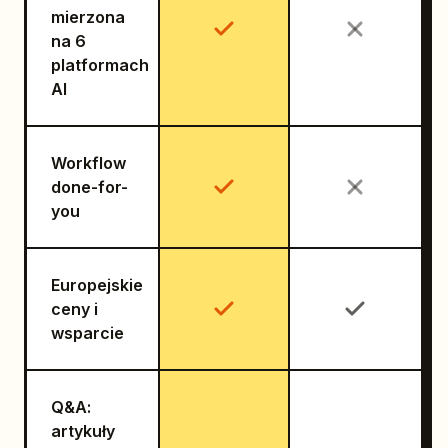
mierzona
na 6
platformach
AI
Workflow
done-for-
you
Europejskie
ceny i
wsparcie
Q&A:
artykuły