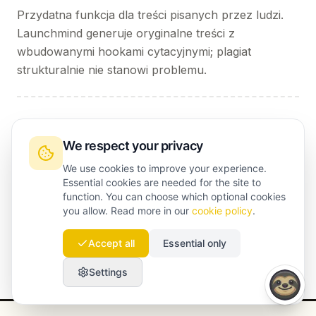
Przydatna funkcja dla treści pisanych przez ludzi.
Launchmind generuje oryginalne treści z
wbudowanymi hookami cytacyjnymi; plagiat
strukturalnie nie stanowi problemu.
Jaka jest polityka anulowania?
We respect your privacy
Rozliczenie miesięczne, anulowanie w dowolnym
momencie. Płacisz jednorazową opłatę
We use cookies to improve your experience.
Essential cookies are needed for the site to
konfiguracyjną; pierwszy artykuł jest online w 48
function. You can choose which optional cookies
godzin.
you allow. Read more in our
cookie policy
.
Accept all
Essential only
Settings