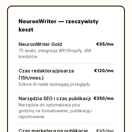
NeuronWriter
—
rzeczywisty
koszt
NeuronWriter Gold
€
65
/mo
75 analiz, integracja WP/Shopify, 45K
kredytów
Czas redaktora/pisarza
€
120
/mo
(15h/mies.)
Szkice AI nadal wymagają przeglądu
Narzędzia SEO i czas publikacji
€
350
/mo
Narzędzia do optymalizacji plus
godziny na formatowanie, publikację i
raportowanie
Czas marketera na publikację
€
45
/mo