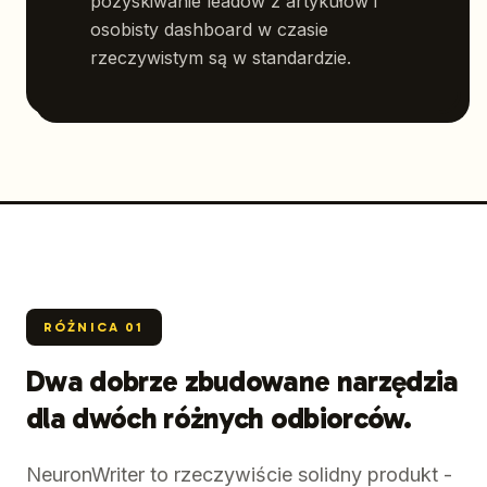
pozyskiwanie leadów z artykułów i
osobisty dashboard w czasie
rzeczywistym są w standardzie.
RÓŻNICA
01
Dwa dobrze zbudowane narzędzia
dla dwóch różnych odbiorców.
NeuronWriter to rzeczywiście solidny produkt -