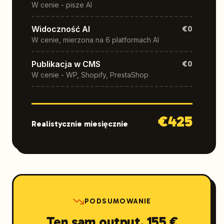
W cenie - pisze AI
Widoczność AI
€0
W cenie, mierzona na 6 platformach AI
Publikacja w CMS
€0
W cenie - WP, Shopify, PrestaShop
€
425
Realistycznie miesięcznie
PODSUMOWANIE
Ten sam output, 155 €