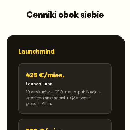
Cenniki obok siebie
Launchmind
425 €/mies.
Launch Long
10 artykułów + GEO + auto-publikacja +
udostępnianie social + Q&A twoim
głosem. All-in.