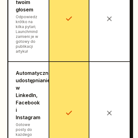
twoim
głosem
Odpowiedz
krótko na
kilka pytań;
Launchmind
zamieni je w
gotowy do
publikacji
artykuł
Automatyczne
udostępnianie
w
LinkedIn,
Facebook
i
Instagram
Gotowe
posty do
każdego