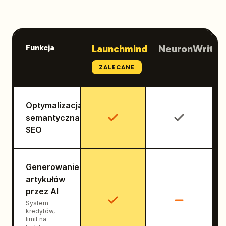
Funkcja
Launchmind
NeuronWriter
ZALECANE
Optymalizacja
semantyczna
SEO
Generowanie
artykułów
przez AI
System
kredytów,
limit na