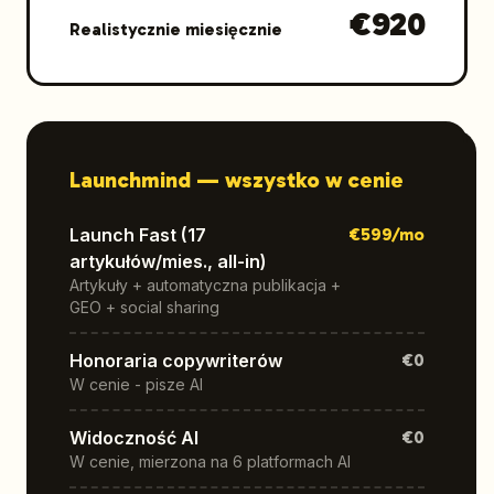
€
920
Realistycznie miesięcznie
Launchmind —
wszystko w cenie
Launch Fast (17
€
599
/mo
artykułów/mies., all-in)
Artykuły + automatyczna publikacja +
GEO + social sharing
Honoraria copywriterów
€0
W cenie - pisze AI
Widoczność AI
€0
W cenie, mierzona na 6 platformach AI