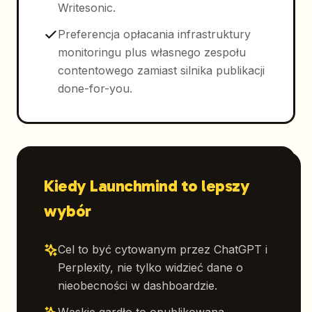
Writesonic.
Preferencja opłacania infrastruktury
monitoringu plus własnego zespołu
contentowego zamiast silnika publikacji
done-for-you.
Kiedy Launchmind to lepszy
wybór
Cel to być cytowanym przez ChatGPT i
Perplexity, nie tylko widzieć dane o
nieobecności w dashboardzie.