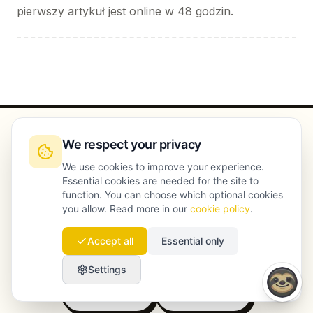
pierwszy artykuł jest online w 48 godzin.
We respect your privacy
We use cookies to improve your experience.
Porównaj Launchmind z innymi
Essential cookies are needed for the site to
function. You can choose which optional cookies
narzędziami
you allow. Read more in our
cookie policy
.
Accept all
Essential only
vs Scalenut
vs Profound
Settings
vs Jasper
vs Copy.ai