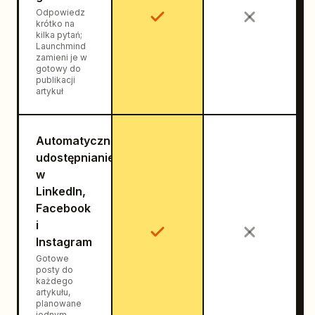
Odpowiedz
krótko na
kilka pytań;
Launchmind
zamieni je w
gotowy do
publikacji
artykuł
Automatyczne
udostępnianie
w
LinkedIn,
Facebook
i
Instagram
Gotowe
posty do
każdego
artykułu,
planowane
jednym