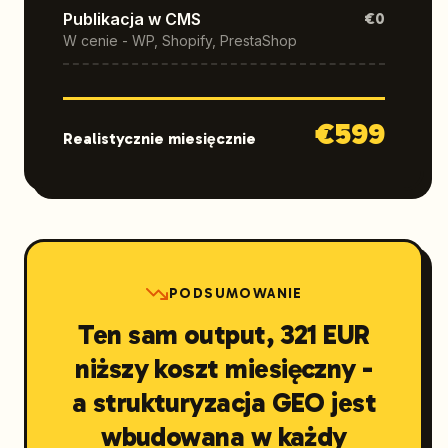
Publikacja w CMS
€0
W cenie - WP, Shopify, PrestaShop
€
599
Realistycznie miesięcznie
PODSUMOWANIE
Ten sam output, 321 EUR
niższy koszt miesięczny -
a strukturyzacja GEO jest
wbudowana w każdy