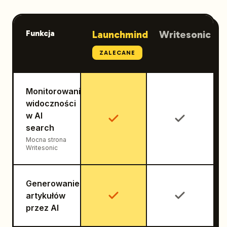
Funkcja
Launchmind
Writesonic
ZALECANE
Monitorowanie
widoczności
w AI
search
Mocna strona
Writesonic
Generowanie
artykułów
przez AI