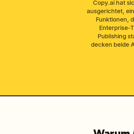
Copy.ai hat s
ausgerichtet, e
Funktionen, d
Enterprise-
Publishing s
decken beide A
Warum M