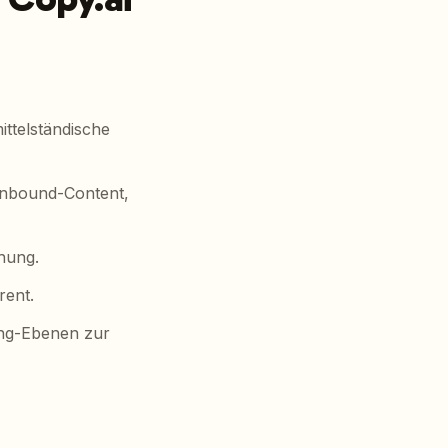
ttelständische
Inbound-Content,
hung.
rent.
hing-Ebenen zur