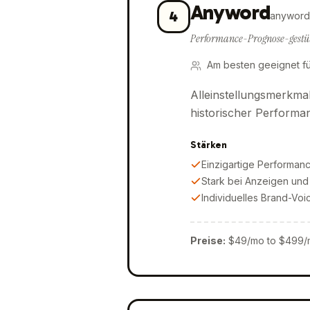
Anyword
4
anyword
Performance-Prognose-gestüt
Am besten geeignet fü
Alleinstellungsmerkma
historischer Performa
Stärken
Einzigartige Performa
Stark bei Anzeigen und
Individuelles Brand-Voi
Preise
:
$49/mo to $499/