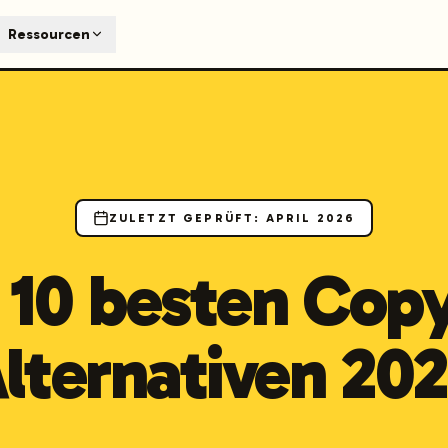
T
Ressourcen
earch engines like ChatGPT, Claude, and Perplexity. Automa
te optimized content automatically. Published directly to y
ants. The future of search visibility.
n 48 hours.
 on LinkedIn
Watch Launchmind on YouTube
Follow Launc
ZULETZT GEPRÜFT
:
APRIL 2026
 10 besten Copy
lternativen 20