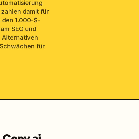
utomatisierung
zahlen damit für
s den 1.000-$-
Team SEO und
 Alternativen
d Schwächen für
 Copy.ai