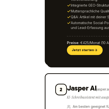
Integrierte GEO-Struktu
Muttersprachliche Quali
Q&A: Artikel mit deiner
Automatische Social-Po
und Lead-Erfassung aus
Preise
:
€425/Monat (10 Art
Jetzt starten
Jasper AI
2
jasper.a
KI-Schreibassistent mit aus
Am besten geeignet fü