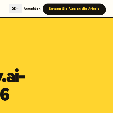
ted content generation with GEO optimization built-in.
Anmelden
Setzen Sie Alex an die Arbeit
DE
our site.
hmind on Instagram
Like Launchmind on Facebook
.ai-
26