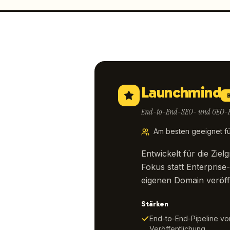
Launchmind
End-to-End-SEO- und GEO-Pu
Am besten geeignet fü
Entwickelt für die Zi
Fokus statt Enterprise
eigenen Domain veröffe
Stärken
End-to-End-Pipeline vo
Veröffentlichung