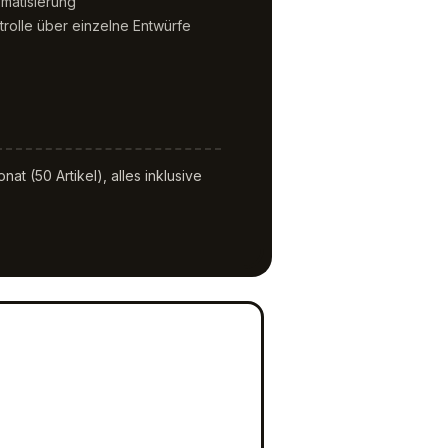
matisierung
trolle über einzelne Entwürfe
at (50 Artikel), alles inklusive