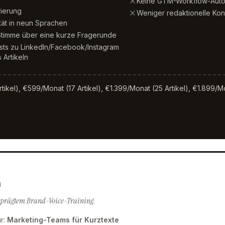
Keine GTM-Workflow-Auto
rierung
Weniger redaktionelle Kon
tät in neun Sprachen
 Stimme über eine kurze Fragerunde
sts zu LinkedIn/Facebook/Instagram
 Artikeln
ikel), €599/Monat (17 Artikel), €1.399/Monat (25 Artikel), €1.899/Mon
i
geprägtem Brand-Voice-Training.
r
:
Marketing-Teams für Kurztexte