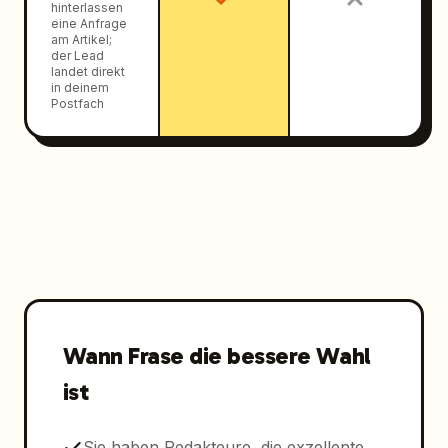
hinterlassen
eine Anfrage
am Artikel;
der Lead
landet direkt
in deinem
Postfach
Wann Frase die bessere Wahl
ist
Sie haben Redakteure, die exzellente