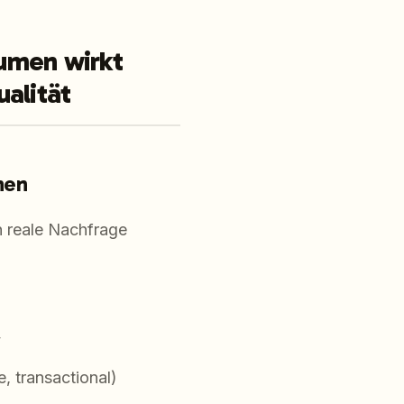
lumen wirkt
ualität
nen
an reale Nachfrage
y
e, transactional)