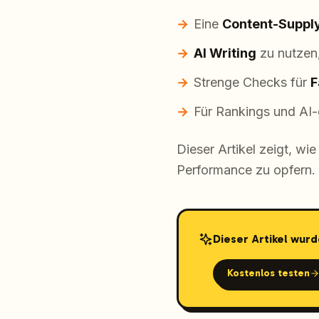
Eine
Content-Suppl
AI Writing
zu nutzen,
Strenge Checks für
F
Für Rankings
und
AI-
Dieser Artikel zeigt, wi
Performance zu opfern.
Dieser Artikel wurd
Kostenlos testen