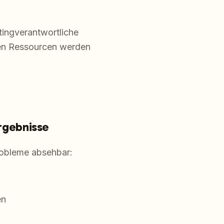
ingverantwortliche
den Ressourcen werden
Ergebnisse
robleme absehbar:
en