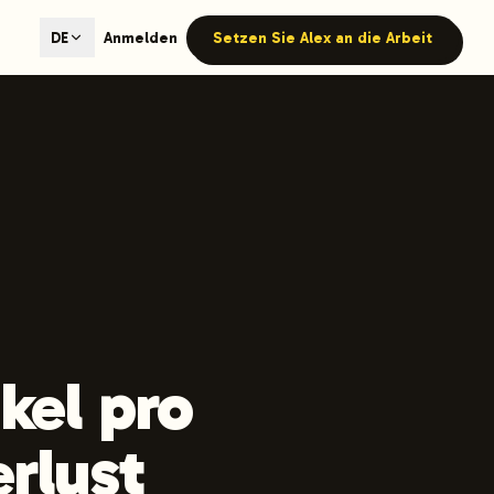
ted content generation with GEO optimization built-in.
Anmelden
Setzen Sie Alex an die Arbeit
DE
our site.
hmind on Instagram
Like Launchmind on Facebook
kel pro
rlust