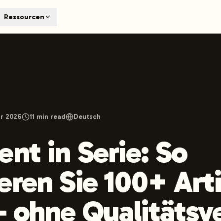
T
Ressourcen
earch engines like ChatGPT, Claude, and Perplexity. Automa
te optimized content automatically. Published directly to y
ants. The future of search visibility.
n 48 hours.
 on LinkedIn
Watch Launchmind on YouTube
Follow Launc
ar 2026
11
min read
Deutsch
ent in Serie: So
eren Sie 100+ Arti
 ohne Qualitätsve