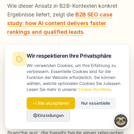
Wie dieser Ansatz in B2B-Kontexten konkret
Ergebnisse liefert, zeigt die
B2B SEO case
study: how AI content delivers faster
rankings and qualified leads
.
Laut
HubSpot's State of Marketing Report
Wir respektieren Ihre Privatsphäre
berichten Unternehmen mit dokumentierter
Content-Strategie deutlich häufiger von einem
Wir verwenden Cookies, um Ihre Erfahrung zu
verbessern. Essentielle Cookies sind für die
starken ROI im Content-Marketing. Diese
Funktion der Website erforderlich. Sie können
Dokumentation ist kein bürokratischer
wählen, welche optionalen Cookies Sie zulassen.
Lesen Sie mehr in unserer
Cookie-Richtlinie
.
Selbstzweck, sondern sorgt dafür, dass die
Produktion auch bei wachsendem Output an
Alle akzeptieren
Nur essentielle
den Geschäftszielen ausgerichtet bleibt.
Einstellungen
Setzen Sie das direkt um: Wählen Sie eine
Branche aus, die bereits heute einen relevanten