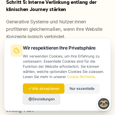
Schritt 5: Interne Verlinkung entlang der
klinischen Journey stärken
Generative Systeme und Nutzer:innen
profitieren gleichermaßen, wenn Ihre Website
Konzepte logisch verbindet.
Wir respektieren Ihre Privatsphäre
Beispiele:
Wir verwenden Cookies, um Ihre Erfahrung zu
verbessern. Essentielle Cookies sind für die
Erkrankungsseite → Diagnostik-Testseite →
Funktion der Website erforderlich. Sie können
Therapieseite → Standort/Behandler:in-Seite
wählen, welche optionalen Cookies Sie zulassen.
Lesen Sie mehr in unserer
Cookie-Richtlinie
.
Symptom-Hub → Differentialdiagnosen →
Alle akzeptieren
Nur essentielle
„Wann ärztliche Hilfe nötig ist“-Seite
Einstellungen
Deliverable: eine Entity-Map und ein interner
Linking-Plan.