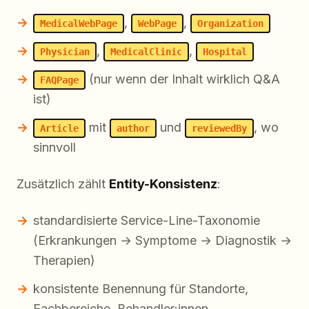
,
,
MedicalWebPage
WebPage
Organization
,
,
Physician
MedicalClinic
Hospital
(nur wenn der Inhalt wirklich Q&A
FAQPage
ist)
mit
und
, wo
Article
author
reviewedBy
sinnvoll
Zusätzlich zählt
Entity-Konsistenz
:
standardisierte Service-Line-Taxonomie
(Erkrankungen → Symptome → Diagnostik →
Therapien)
konsistente Benennung für Standorte,
Fachbereiche, Behandler:innen