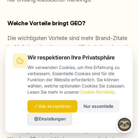
Welche Vorteile bringt GEO?
Die wichtigsten Vorteile sind mehr Brand-Zitate
in AI-Antworten, besser qualifizierte Leads und
höhere Resilienz bei sinkenden Klicks aus
Wir respektieren Ihre Privatsphäre
klassischen SERPs. Zusätzlich steigen Klarheit
Wir verwenden Cookies, um Ihre Erfahrung zu
der Positionierung und Conversion-Performance
verbessern. Essentielle Cookies sind für die
Funktion der Website erforderlich. Sie können
wichtiger Seiten, weil Inhalte stärker
wählen, welche optionalen Cookies Sie zulassen.
entscheidungsorientiert werden.
Lesen Sie mehr in unserer
Cookie-Richtlinie
.
Alle akzeptieren
Nur essentielle
Wie schnell sieht man Ergebnisse mit GEO?
Einstellungen
Erste Signale zeigen sich häufig nach 4–8