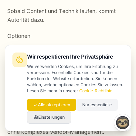
Sobald Content und Technik laufen, kommt
Autorität dazu.
Optionen:
Digital PR
Wir respektieren Ihre Privatsphäre
Partner-Erwähnungen
Wir verwenden Cookies, um Ihre Erfahrung zu
verbessern. Essentielle Cookies sind für die
Resource-Linkbuilding
Funktion der Website erforderlich. Sie können
wählen, welche optionalen Cookies Sie zulassen.
gezielte Backlinks
Lesen Sie mehr in unserer
Cookie-Richtlinie
.
Alle akzeptieren
Nur essentielle
Für einen unkomplizierten Start bietet
Launchmind einen
automated backlink
Einstellungen
service
, der konsistenten Aufbau ermöglicht,
ohne komplexes Vendor-Management.