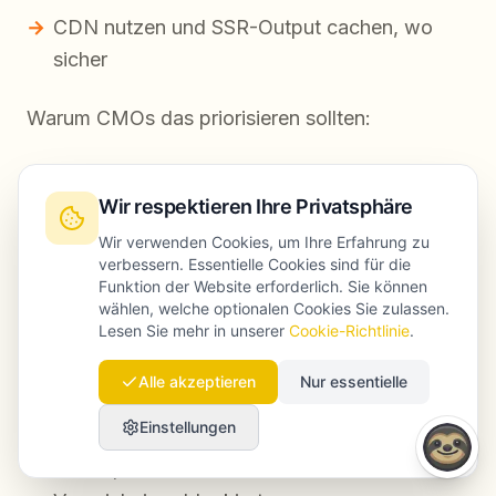
CDN nutzen und SSR-Output cachen, wo
sicher
Warum CMOs das priorisieren sollten:
Schnellere Seiten verbessern in der Regel die
Wir respektieren Ihre Privatsphäre
Conversion-Effizienz und reduzieren
Verschwendung im Paid-Budget
Wir verwenden Cookies, um Ihre Erfahrung zu
verbessern. Essentielle Cookies sind für die
Funktion der Website erforderlich. Sie können
wählen, welche optionalen Cookies Sie zulassen.
8) Technische Hygiene: robots.txt, Security
Lesen Sie mehr in unserer
Cookie-Richtlinie
.
Headers und Redirects
Alle akzeptieren
Nur essentielle
To-dos:
Einstellungen
Prüfen, dass robots.txt keine kritischen