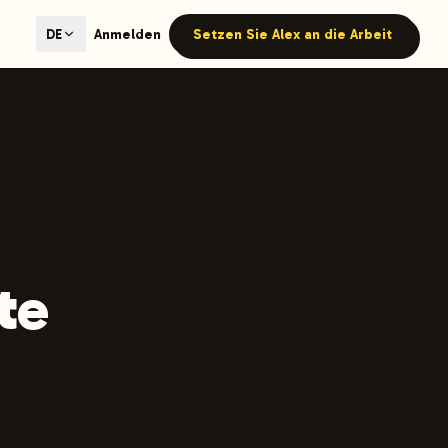
ted content generation with GEO optimization built-in.
Anmelden
Setzen Sie Alex an die Arbeit
DE
our site.
hmind on Instagram
Like Launchmind on Facebook
te