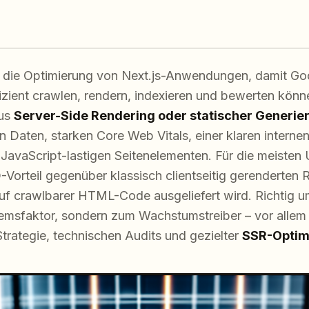
 die Optimierung von Next.js-Anwendungen, damit Go
izient crawlen, rendern, indexieren und bewerten kön
aus
Server-Side Rendering oder statischer Generie
n Daten, starken Core Web Vitals, einer klaren interne
avaScript-lastigen Seitenelementen. Für die meisten 
-Vorteil gegenüber klassisch clientseitig gerenderten 
ruf crawlbarer HTML-Code ausgeliefert wird. Richtig 
emsfaktor, sondern zum Wachstumstreiber – vor allem 
rategie, technischen Audits und gezielter
SSR-Optim