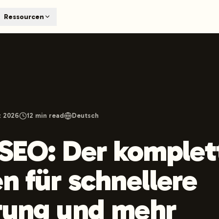
T
Ressourcen
earch engines like ChatGPT, Claude, and Perplexity. Automa
te optimized content automatically. Published directly to y
ants. The future of search visibility.
n 48 hours.
 on LinkedIn
Watch Launchmind on YouTube
Follow Launc
z 2026
12
min read
Deutsch
 SEO: Der komplet
en für schnellere
rung und mehr