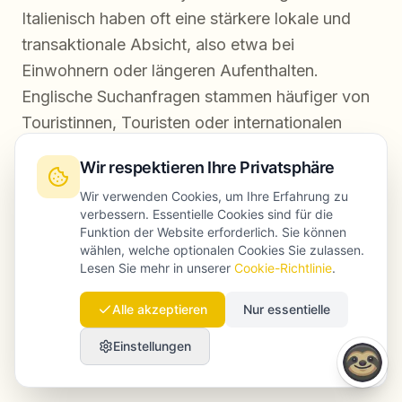
Italienisch haben oft eine stärkere lokale und
transaktionale Absicht, also etwa bei
Einwohnern oder längeren Aufenthalten.
Englische Suchanfragen stammen häufiger von
Touristinnen, Touristen oder internationalen
Kundinnen und Kunden. Daher unterscheiden
Wir respektieren Ihre Privatsphäre
sich Content-Strategie, Keyword-Ausrichtung
Wir verwenden Cookies, um Ihre Erfahrung zu
und teilweise sogar die Prioritäten bei den GBP-
verbessern. Essentielle Cookies sind für die
Kategorien. Vor allem touristisch ausgerichtete
Funktion der Website erforderlich. Sie können
wählen, welche optionalen Cookies Sie zulassen.
Unternehmen profitieren von einer konsequent
Lesen Sie mehr in unserer
Cookie-Richtlinie
.
zweisprachigen Strategie.
Alle akzeptieren
Nur essentielle
Welche Rolle spielt AI-Suche 2026 im lokalen
Einstellungen
Markt in Italien?