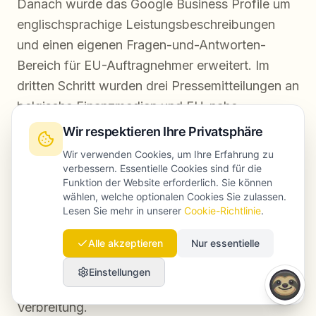
Danach wurde das Google Business Profile um
englischsprachige Leistungsbeschreibungen
und einen eigenen Fragen-und-Antworten-
Bereich für EU-Auftragnehmer erweitert. Im
dritten Schritt wurden drei Pressemitteilungen an
belgische Finanzmedien und EU-nahe
Fachpublikationen verteilt, was externe Links
Wir respektieren Ihre Privatsphäre
und Marken-Erwähnungen erzeugte.
Wir verwenden Cookies, um Ihre Erfahrung zu
verbessern. Essentielle Cookies sind für die
Funktion der Website erforderlich. Sie können
Bereits nach vier Monaten tauchte die Kanzlei in
wählen, welche optionalen Cookies Sie zulassen.
Perplexity-Antworten zu Fragen rund um VAT
Lesen Sie mehr in unserer
Cookie-Richtlinie
.
für EU-Auftragnehmer in Belgien auf. Der
Alle akzeptieren
Nur essentielle
organische englischsprachige Traffic stieg
messbar. Der Hebel lag nicht in Paid Media,
Einstellungen
sondern in inhaltlicher Qualität und strukturierter
Verbreitung.