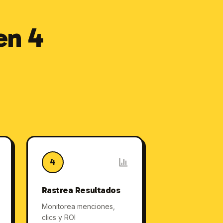
en 4
4
Rastrea Resultados
Monitorea menciones,
clics y ROI