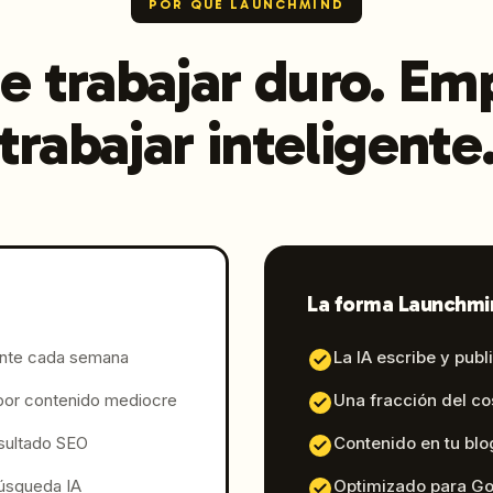
POR QUÉ LAUNCHMIND
e trabajar duro. Em
trabajar inteligente
La forma Launchmi
ente cada semana
La IA escribe y pub
por contenido mediocre
Una fracción del co
sultado SEO
Contenido en tu blo
búsqueda IA
Optimizado para Go