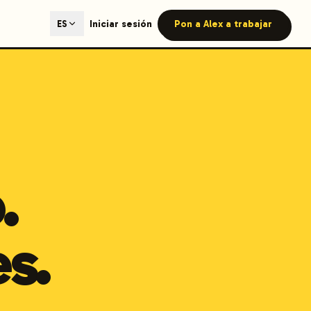
ted content generation with GEO optimization built-in.
Iniciar sesión
Pon a Alex a trabajar
ES
our site.
hmind on Instagram
Like Launchmind on Facebook
.
s.