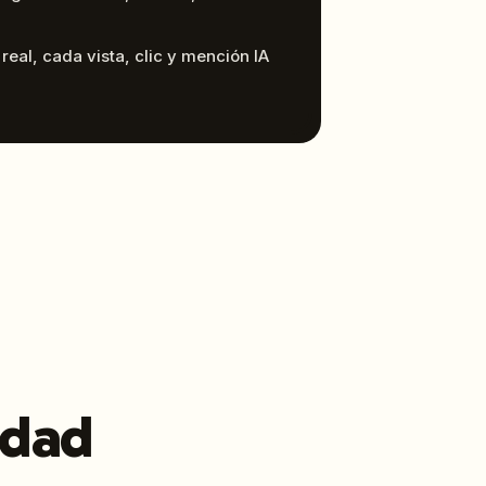
real, cada vista, clic y mención IA
idad