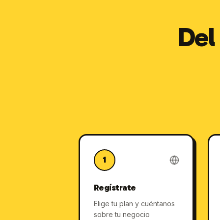
Del
1
Regístrate
Elige tu plan y cuéntanos
sobre tu negocio