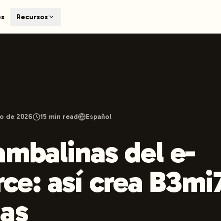
T
os
Recursos
earch engines like ChatGPT, Claude, and Perplexity. Automa
te optimized content automatically. Published directly to y
ants. The future of search visibility.
n 48 hours.
 on LinkedIn
Watch Launchmind on YouTube
Follow Launc
o de 2026
15
min read
Español
ambalinas del e-
e: así crea B3mi7i
as