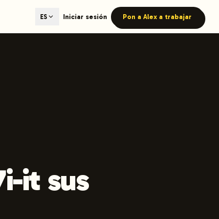
ted content generation with GEO optimization built-in.
Iniciar sesión
Pon a Alex a trabajar
ES
our site.
hmind on Instagram
Like Launchmind on Facebook
-it sus