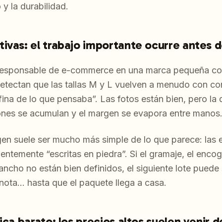
o y la durabilidad.
ivas: el trabajo importante ocurre antes 
responsable de e-commerce en una marca pequeña co
Detectan que las tallas M y L vuelven a menudo con co
 fina de lo que pensaba”. Las fotos están bien, pero la
ones se acumulan y el margen se evapora entre manos
igen suele ser mucho más simple de lo que parece: las 
entemente “escritas en piedra”. Si el gramaje, el encog
/ancho no están bien definidos, el siguiente lote puede 
o nota… hasta que el paquete llega a casa.
ica barato: los precios altos suelen venir 