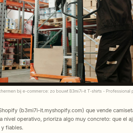
chermen bij e-commerce: zo bouwt B3mi7i-it T-shirts - Professional
 Shopify (b3mi7i-it.myshopify.com) que vende camiset
a nivel operativo, prioriza algo muy concreto: que el aj
 y fiables.