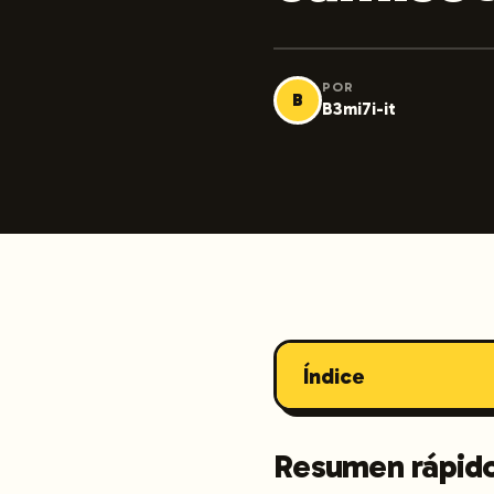
POR
B
B3mi7i-it
Índice
Resumen rápid