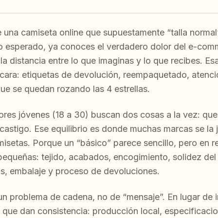
 una camiseta online que supuestamente “talla normal”
o esperado, ya conoces el verdadero dolor del e-comm
la distancia entre lo que imaginas y lo que recibes. Esa
 cara: etiquetas de devolución, reempaquetado, atenció
ue se quedan rozando las 4 estrellas.
es jóvenes (18 a 30) buscan dos cosas a la vez: que
n castigo. Ese equilibrio es donde muchas marcas se la
isetas. Porque un “básico” parece sencillo, pero en r
equeñas: tejido, acabados, encogimiento, solidez del 
las, embalaje y proceso de devoluciones.
un problema de cadena, no de “mensaje”. En lugar de in
s que dan consistencia: producción local, especificaci