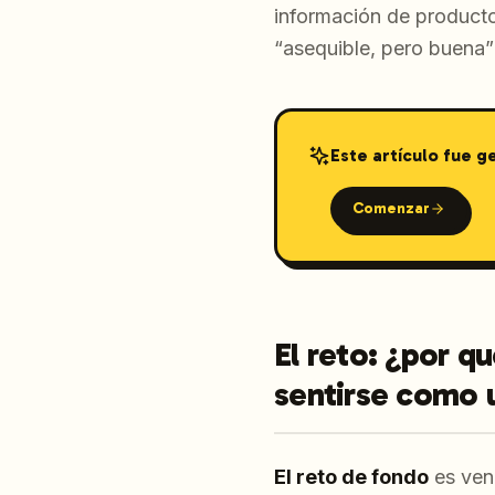
información de producto
“asequible, pero buena” 
Este artículo fue 
Comenzar
El reto: ¿por q
sentirse como 
El reto de fondo
es vend