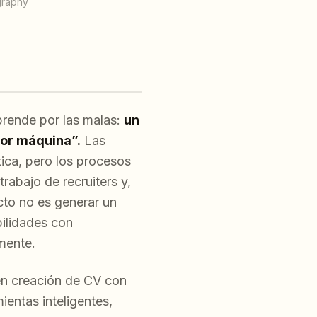
ography
prende por las malas:
un
por máquina”.
Las
tica, pero los procesos
rabajo de recruiters y,
cto no es generar un
ilidades con
mente.
en creación de CV con
entas inteligentes,