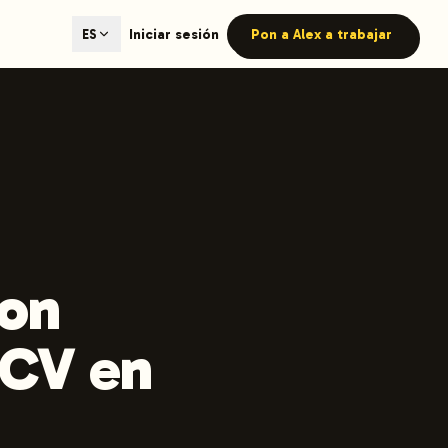
ted content generation with GEO optimization built-in.
Iniciar sesión
Pon a Alex a trabajar
ES
our site.
hmind on Instagram
Like Launchmind on Facebook
con
 CV en