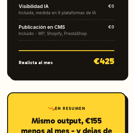
Visibilidad IA
€0
Incluida, medida en 6 plataformas de IA
Publicación en CMS
€0
Incluido - WP, Shopify, PrestaShop
€
425
Realista al mes
EN RESUMEN
Mismo output, €155
menos al mes - y dejas de