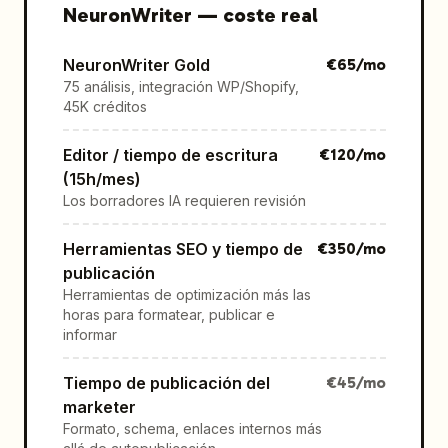
NeuronWriter
—
coste real
NeuronWriter Gold
€
65
/mo
75 análisis, integración WP/Shopify,
45K créditos
Editor / tiempo de escritura
€
120
/mo
(15h/mes)
Los borradores IA requieren revisión
Herramientas SEO y tiempo de
€
350
/mo
publicación
Herramientas de optimización más las
horas para formatear, publicar e
informar
Tiempo de publicación del
€
45
/mo
marketer
Formato, schema, enlaces internos más