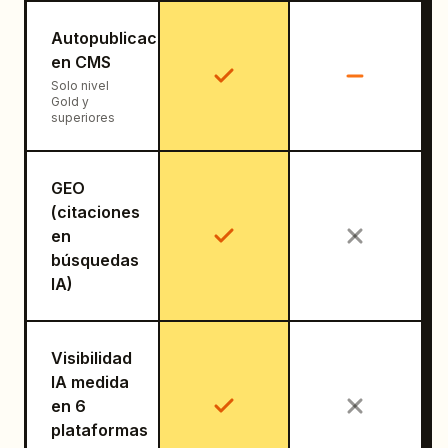
Autopublicación
en CMS
Solo nivel
Gold y
superiores
GEO
(citaciones
en
búsquedas
IA)
Visibilidad
IA medida
en 6
plataformas