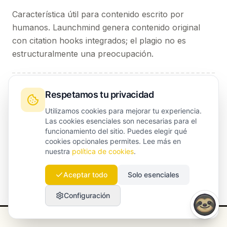
Característica útil para contenido escrito por
humanos. Launchmind genera contenido original
con citation hooks integrados; el plagio no es
estructuralmente una preocupación.
¿Cuál es la política de cancelación?
Respetamos tu privacidad
Facturación mensual, cancela cuando quieras.
Utilizamos cookies para mejorar tu experiencia.
Las cookies esenciales son necesarias para el
Pagas una tarifa de configuración única; tu primer
funcionamiento del sitio. Puedes elegir qué
artículo está publicado en 48 horas.
cookies opcionales permites. Lee más en
nuestra
política de cookies
.
Aceptar todo
Solo esenciales
Configuración