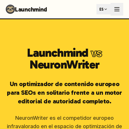
Launchmind - AI SEO Content Generator for Google & ChatGP
Launchmind
ES
AI-powered SEO articles that rank in both Google and AI s
How It Works
Connect your blog, set your keywords, and let our AI genera
SEO + GEO Dual Optimization
Rank in traditional search engines AND get cited by AI assist
Pricing Plans
Launchmind
vs
Fixed monthly plans, no hourly rates. First article live withi
Follow Launchmind on X (Twitter)
Connect with Launchmind
NeuronWriter
Un optimizador de contenido europeo
para SEOs en solitario frente a un motor
editorial de autoridad completo.
NeuronWriter es el competidor europeo
infravalorado en el espacio de optimización de