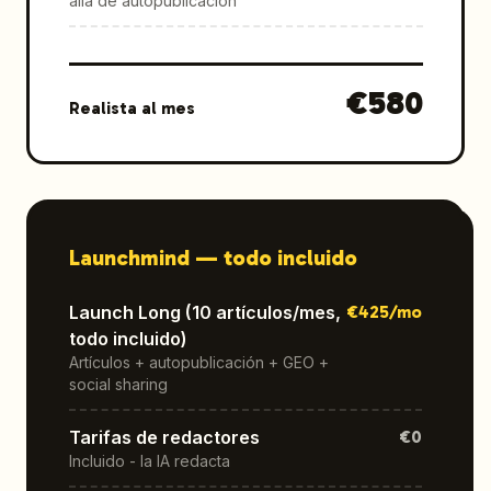
allá de autopublicación
€
580
Realista al mes
Launchmind —
todo incluido
Launch Long (10 artículos/mes,
€
425
/mo
todo incluido)
Artículos + autopublicación + GEO +
social sharing
Tarifas de redactores
€0
Incluido - la IA redacta