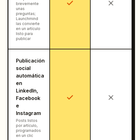
brevemente
unas
preguntas;
Launchmind
las convierte
en un artículo
listo para
publicar
Publicación
social
automática
en
LinkedIn,
Facebook
e
Instagram
Posts listos
por artículo,
programados
en un clic