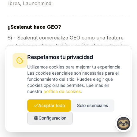
libres, Launchmind.
¿Scalenut hace GEO?
Sí - Scalenut comercializa GEO como una feature
central. La implementación es sólida. La ventaja de
Launchmind está en locales no ingleses y en la
Respetamos tu privacidad
aplicación estructural de patrones de citación en
Utilizamos cookies para mejorar tu experiencia.
cada artículo.
Las cookies esenciales son necesarias para el
funcionamiento del sitio. Puedes elegir qué
cookies opcionales permites. Lee más en
nuestra
política de cookies
.
¿Cuál es la política de cancelación?
Facturación mensual, cancela cuando quieras.
Aceptar todo
Solo esenciales
Pagas una tarifa de configuración única; tu primer
Configuración
artículo está publicado en 48 horas.