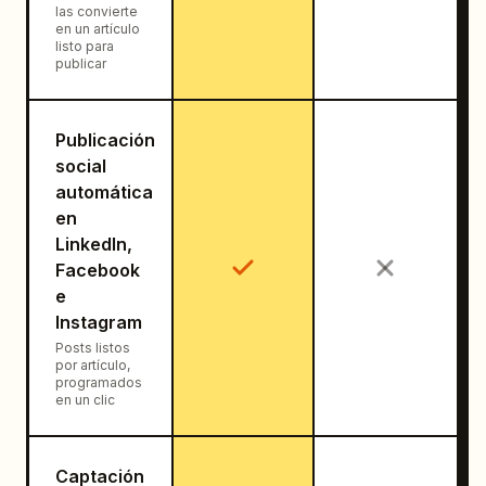
las convierte
en un artículo
listo para
publicar
Publicación
social
automática
en
LinkedIn,
Facebook
e
Instagram
Posts listos
por artículo,
programados
en un clic
Captación