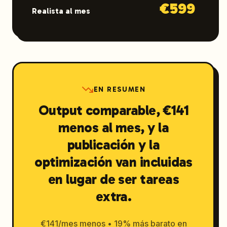
€
599
Realista al mes
EN RESUMEN
Output comparable, €141
menos al mes, y la
publicación y la
optimización van incluidas
en lugar de ser tareas
extra.
€141/mes menos • 19% más barato en