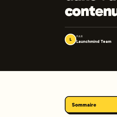
conten
PAR
L
Launchmind Team
Sommaire