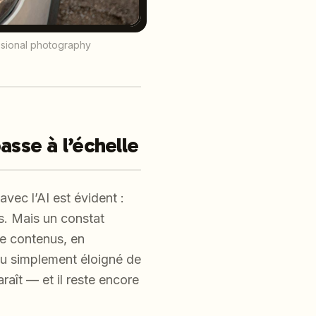
essional photography
sse à l’échelle
vec l’AI est évident :
ns. Mais un constat
te contenus, en
ou simplement éloigné de
raît — et il reste encore