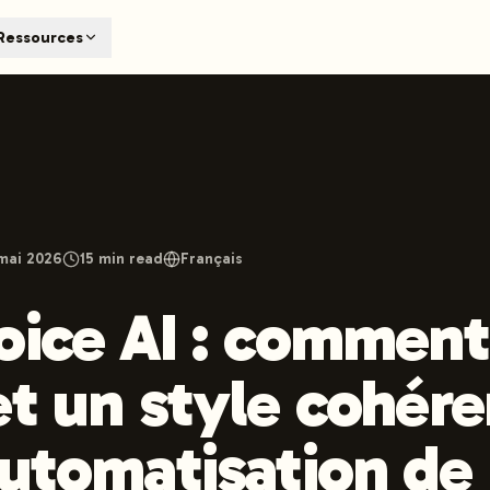
T
Ressources
earch engines like ChatGPT, Claude, and Perplexity. Automa
te optimized content automatically. Published directly to y
ants. The future of search visibility.
n 48 hours.
 on LinkedIn
Watch Launchmind on YouTube
Follow Launc
mai 2026
15
min read
Français
oice AI : comment
et un style cohére
automatisation de