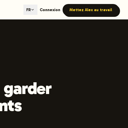
ted content generation with GEO optimization built-in.
Connexion
Mettez Alex au travail
FR
our site.
hmind on Instagram
Like Launchmind on Facebook
 garder
nts