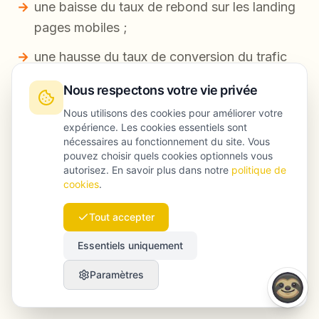
une baisse du taux de rebond sur les landing
pages mobiles ;
une hausse du taux de conversion du trafic
organique ;
Nous respectons votre vie privée
un meilleur engagement sur les hubs de
Nous utilisons des cookies pour améliorer votre
contenu ;
expérience. Les cookies essentiels sont
nécessaires au fonctionnement du site. Vous
une meilleure efficacité de crawl sur les
pouvez choisir quels cookies optionnels vous
autorisez. En savoir plus dans notre
politique de
sections prioritaires.
cookies
.
Pour voir comment Launchmind transforme les
Tout accepter
optimisations techniques et stratégiques en
Essentiels uniquement
résultats concrets,
consultez nos success
Paramètres
stories
.