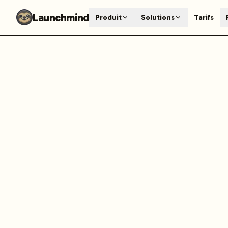
Launchmind - AI SEO Content Generator for Google & ChatGP
Launchmind
Produit
Solutions
Tarifs
AI-powered SEO articles that rank in both Google and AI s
How It Works
Connect your blog, set your keywords, and let our AI genera
SEO + GEO Dual Optimization
Rank in traditional search engines AND get cited by AI assist
Pricing Plans
Fixed monthly plans, no hourly rates. First article live withi
Follow Launchmind on X (Twitter)
Connect with Launchmind