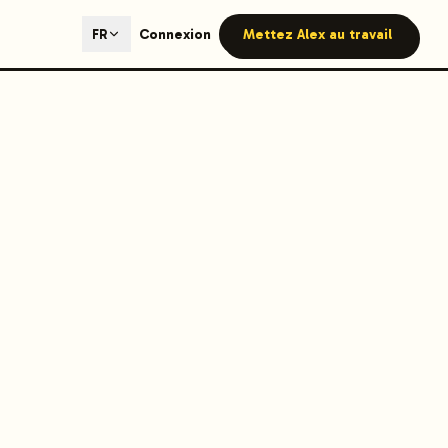
ted content generation with GEO optimization built-in.
Connexion
Mettez Alex au travail
FR
our site.
hmind on Instagram
Like Launchmind on Facebook