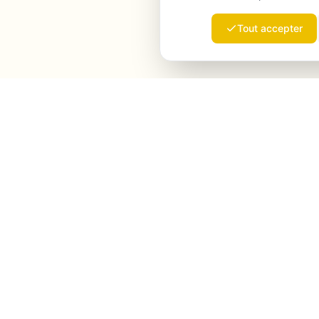
Tout accepter
Launchmind
Launchmind rédige et publie des articles
authentiques sur votre blog, en pilote automatique.
Classés par Google, cités par ChatGPT, Claude &
Perplexity.
LinkedIn
Instagram
WhatsApp