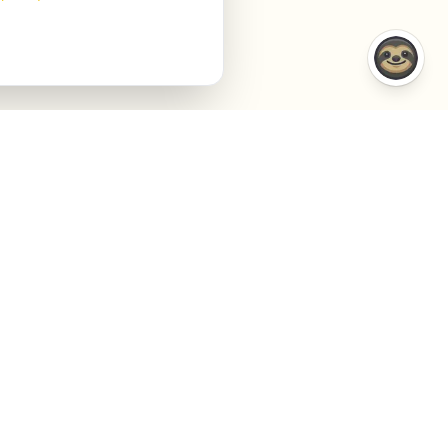
COMPARAISONS
ENTREPRISE
VS Semrush
À propos
VS Jasper AI
Contact
VS Surfer SEO
Agency
VS Frase.io
Privacy
VS Inspace.io
Conditions
VS Outrank
Cookies