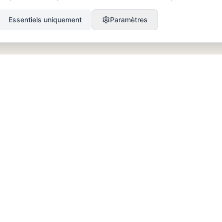
Essentiels uniquement
Paramètres
PRODUIT
RESSOURCES
SEO
Blog
GEO
Success Stories
Alex on Autopilot
Intégrations