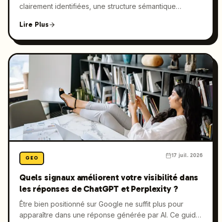
clairement identifiées, une structure sémantique
soignée et des signaux d’expertise vérifiables que les
Lire Plus
systèmes d’AI peuvent extraire et juger crédibles. Ce
guide explique précisément pourquoi ChatGPT,
Perplexity et Google AI Overviews retiennent une
source plutôt qu’une autre.
17 juil. 2026
GEO
Quels signaux améliorent votre visibilité dans
les réponses de ChatGPT et Perplexity ?
Être bien positionné sur Google ne suffit plus pour
apparaître dans une réponse générée par AI. Ce guide