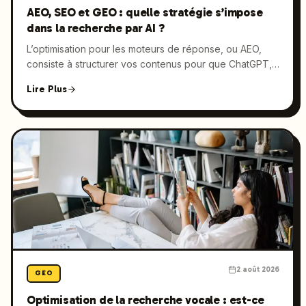
AEO, SEO et GEO : quelle stratégie s’impose
dans la recherche par AI ?
L’optimisation pour les moteurs de réponse, ou AEO,
consiste à structurer vos contenus pour que ChatGPT,
Perplexity et les AI Overviews de Google les citent
Lire Plus
directement. Découvrez ce qui distingue l’AEO du SEO
et du GEO, ainsi que la structure éditoriale qui permet
d’apparaître dans les réponses générées par AI.
2 août 2026
GEO
Optimisation de la recherche vocale : est-ce