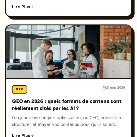
explique concrètement comment optimiser vos
Lire Plus
contenus pour ChatGPT, Claude et Perplexity, du
balisage schema à la profondeur des entités, et montre
quels choix de format favorisent réellement les
citations.
21 juin 2026
GEO
GEO en 2026 : quels formats de contenu sont
réellement cités par les AI ?
Le generative engine optimization, ou GEO, consiste à
structurer et étayer vos contenus pour qu’ils soient
repris par les moteurs de réponse comme ChatGPT,
Lire Plus