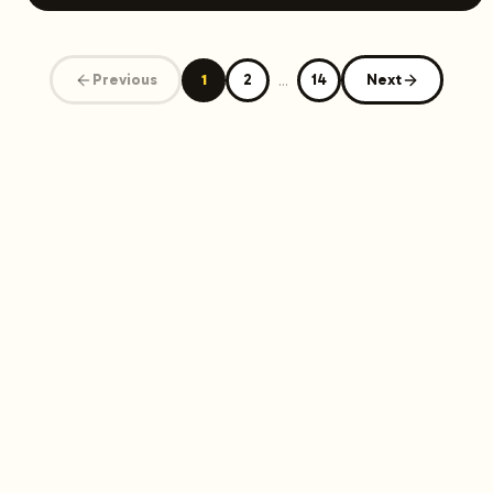
moteurs de réponse comme ChatGPT, Perplexity ou
Google AI Overviews.
Previous
1
2
...
14
Next