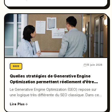
Claude, Perplexity et les AI Overviews de Google. Ce
guide présente des méthodes concrètes, des pistes de
balisage schema et des workflows éditoriaux pour
renforcer la visibilité de votre marque dans la
recherche pilotée par l’AI en 2026.
15 juin 2026
GEO
Quelles stratégies de Generative Engine
Optimization permettent réellement d’être
cité par l’AI en 2026 ?
Le Generative Engine Optimization (GEO) repose sur
une logique très différente du SEO classique. Dans ce
guide, découvrez les méthodes concrètes, les outils et
Lire Plus
les choix de mise en forme qui aident vos contenus à
gagner en visibilité sur Google et à être repris par des