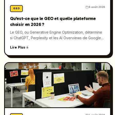
6 août 2026
GEO
Qu’est-ce que le GEO et quelle plateforme
choisir en 2026 ?
Le GEO, ou Generative Engine Optimization, détermine
si ChatGPT, Perplexity et les AI Overviews de Google
citent votre marque plutôt que celle d’un concurrent.
Lire Plus
Cette page pilier réunit les notions, formats et stratégies
indispensables pour déployer une démarche GEO
complémentaire à votre SEO.