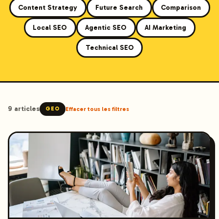
Content Strategy
Future Search
Comparison
Local SEO
Agentic SEO
AI Marketing
Technical SEO
9
article
s
GEO
Effacer tous les filtres