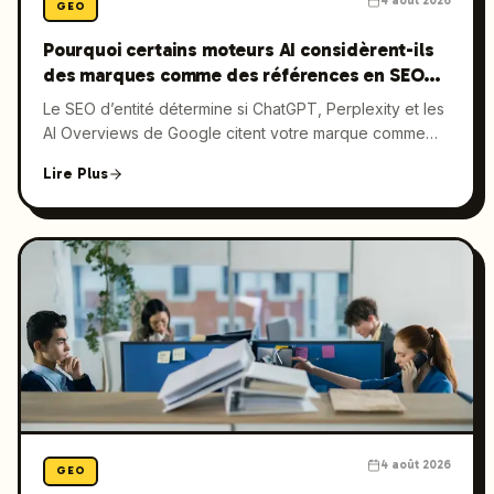
4 août 2026
GEO
Pourquoi certains moteurs AI considèrent-ils
des marques comme des références en SEO
d’entité ?
Le SEO d’entité détermine si ChatGPT, Perplexity et les
AI Overviews de Google citent votre marque comme
une source fiable ou l’ignorent. Découvrez comment
Lire Plus
bâtir les données structurées, la profondeur éditoriale
et la présence dans les graphes de connaissances qui
feront de vous une référence incontournable.
4 août 2026
GEO