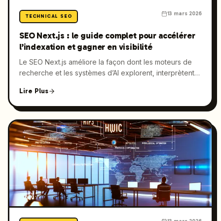
13 mars 2026
TECHNICAL SEO
SEO Next.js : le guide complet pour accélérer
l’indexation et gagner en visibilité
Le SEO Next.js améliore la façon dont les moteurs de
recherche et les systèmes d’AI explorent, interprètent
et indexent les sites conçus avec React. Ce guide
Lire Plus
détaille les bonnes pratiques pour optimiser le rendu
côté serveur, les métadonnées, le balisage schema, les
Core Web Vitals et l’indexation, afin d’aider les équipes
marketing à transformer les performances de Next.js en
croissance organique mesurable.