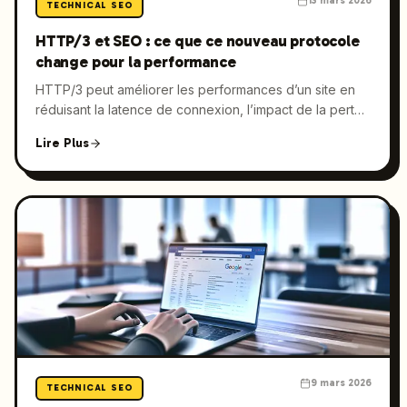
13 mars 2026
TECHNICAL SEO
HTTP/3 et SEO : ce que ce nouveau protocole
change pour la performance
HTTP/3 peut améliorer les performances d’un site en
réduisant la latence de connexion, l’impact de la perte
de paquets et l’instabilité sur mobile grâce à QUIC, un
Lire Plus
protocole de transport basé sur UDP. Côté SEO, cela
peut favoriser de meilleurs Core Web Vitals, une
diffusion plus rapide dans des conditions réseau
difficiles et une base technique plus solide pour gagner
en visibilité, à condition d’être correctement mis en
place.
9 mars 2026
TECHNICAL SEO