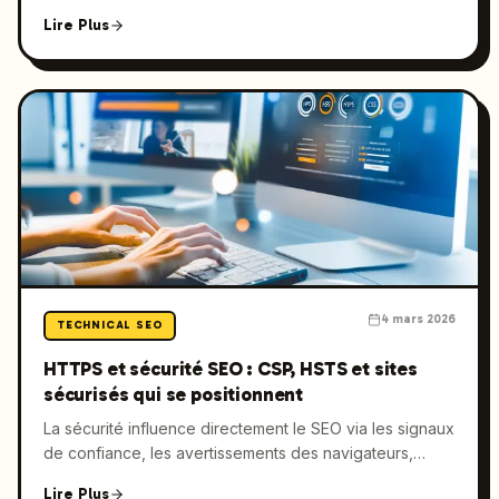
une optimisation WP rapide et économe en crawl, un
Lire Plus
balisage schema solide, une stratégie d’entités et du
GEO (Generative Engine Optimization) pour que votre
marque soit citée dans les réponses des AI — pas
seulement positionnée dans les liens bleus.
4 mars 2026
TECHNICAL SEO
HTTPS et sécurité SEO : CSP, HSTS et sites
sécurisés qui se positionnent
La sécurité influence directement le SEO via les signaux
de confiance, les avertissements des navigateurs,
l’efficacité de crawl et le comportement des utilisateurs.
Lire Plus