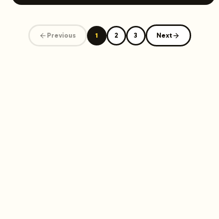
nativement, là où les équipes se font piéger, et
comment mettre en place un système d’optimisation
Webflow reproductible qui génère des positions… et
Previous
1
2
3
Next
des citations dans les réponses AI.