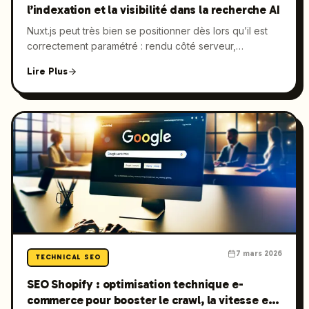
l’indexation et la visibilité dans la recherche AI
Nuxt.js peut très bien se positionner dès lors qu’il est
correctement paramétré : rendu côté serveur,
métadonnées propres, Core Web Vitals solides et
Lire Plus
indexation maîtrisée. Ce guide détaille les meilleures
pratiques de SEO Nuxt pour les directions marketing,
les arbitrages SSR Vue, les étapes techniques clés, et
la façon dont Launchmind industrialise le GEO et le SEO
AI-powered à grande échelle.
7 mars 2026
TECHNICAL SEO
SEO Shopify : optimisation technique e-
commerce pour booster le crawl, la vitesse et