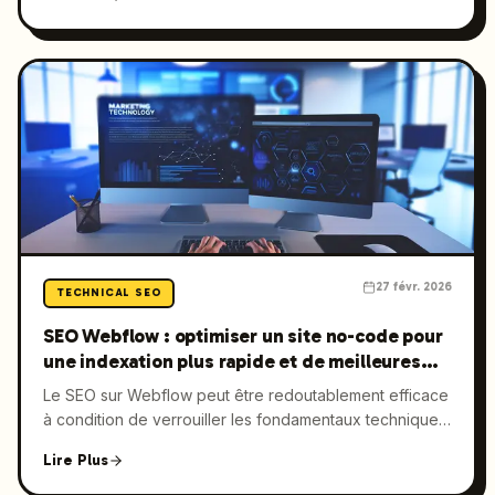
Ce guide montre comment HTTPS, la CSP, le HSTS et
d’autres contrôles réduisent les risques tout en
protégeant vos positions et en améliorant vos
conversions.
27 févr. 2026
TECHNICAL SEO
SEO Webflow : optimiser un site no-code pour
une indexation plus rapide et de meilleures
positions
Le SEO sur Webflow peut être redoutablement efficace
à condition de verrouiller les fondamentaux techniques
— indexation, modèles, Core Web Vitals et données
Lire Plus
structurées — directement dans un workflow no-code.
Dans ce guide, vous verrez ce que Webflow fait bien