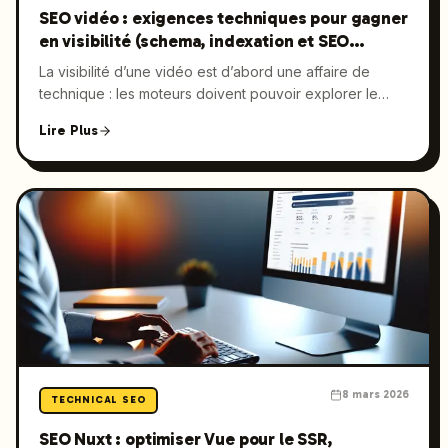
SEO vidéo : exigences techniques pour gagner
en visibilité (schema, indexation et SEO
YouTube)
La visibilité d’une vidéo est d’abord une affaire de
technique : les moteurs doivent pouvoir explorer le
fichier ou la page, s’appuyer sur des métadonnées
Lire Plus
fiables et lire des données structurées pour
comprendre le sujet… et savoir quand la positionner. Ce
guide détaille les prérequis concrets du SEO vidéo, sur
site comme sur les plateformes — optimisation vidéo,
schema vidéo (VideoObject) et SEO YouTube — avec
une checklist d’implémentation prête à transmettre à
votre équipe.
8 mars 2026
TECHNICAL SEO
SEO Nuxt : optimiser Vue pour le SSR,