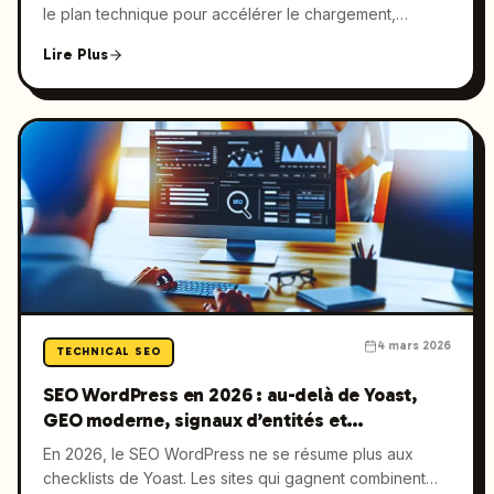
le plan technique pour accélérer le chargement,
faciliter leur compréhension par les moteurs de
Lire Plus
recherche et augmenter leurs chances d’apparaître
dans les résultats — y compris dans les réponses
générées par l’AI. Dans ce guide : formats modernes
(AVIF/WebP), images responsives, lazy loading,
métadonnées, mesure des performances et checklist
d’implémentation à transmettre à votre équipe de
développement.
4 mars 2026
TECHNICAL SEO
SEO WordPress en 2026 : au-delà de Yoast,
GEO moderne, signaux d’entités et
optimisation WP à grande échelle
En 2026, le SEO WordPress ne se résume plus aux
checklists de Yoast. Les sites qui gagnent combinent