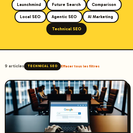
Launchmind
Future Search
Comparison
Local SEO
Agentic SEO
AI Marketing
Technical SEO
9
article
s
TECHNICAL SEO
Effacer tous les filtres