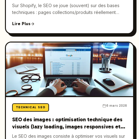
l’indexation
Sur Shopify, le SEO se joue (souvent) sur des bases
techniques : pages collections/produits réellement
indexables, canonicals cohérents, Core Web Vitals
Lire Plus
rapides et données structurées fiables pour rendre vos
fiches éligibles aux rich results. Ce guide détaille les
optimisations Shopify à plus fort impact, activables par
une équipe marketing avec peu de temps
développeur, ainsi que la manière dont Launchmind
automatise les workflows GEO + SEO pour accélérer la
croissance sur Google et la recherche AI.
6 mars 2026
TECHNICAL SEO
SEO des images : optimisation technique des
visuels (lazy loading, images responsives et
formats modernes)
Le SEO des images consiste à optimiser vos visuels sur