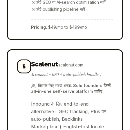
कोई GEO या AI-search optimization नहीं
कोई publishing pipeline नहीं
Pricing
:
$49/mo to $499/mo
Scalenut
scalenut.com
5
AI content + GEO + auto-publish bundle।
किसके लिए सबसे अच्छा
:
Solo founders जिन्हें
all-in-one self-serve platform चाहिए
Inbound के लिए end-to-end
alternative। GEO tracking, Plus पर
auto-publish, Backlinks
Marketplace। English-first locale