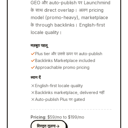
GEO और auto-publish पर Launchmind
के साथ direct overlap। अलग pricing
model (promo-heavy), marketplace
के through backlinks। English-first
locale quality।
मज़बूत पहलू
Plus tier और उससे ऊपर पर auto-publish
Backlinks Marketplace included
Approachable promo pricing
ध्यान दें
English-first locale quality
Backlinks marketplace, delivered नहीं
Auto-publish Plus पर gated
Pricing
:
$59/mo to $199/mo
विस्तृत तुलना