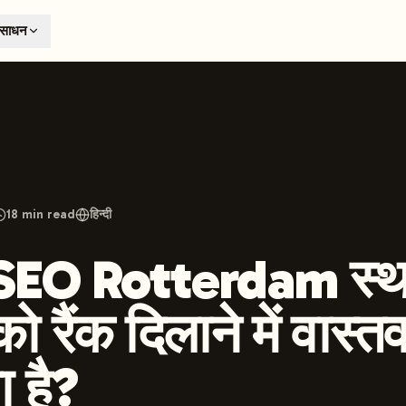
T
ंसाधन
earch engines like ChatGPT, Claude, and Perplexity. Automa
te optimized content automatically. Published directly to y
ants. The future of search visibility.
n 48 hours.
 on LinkedIn
Watch Launchmind on YouTube
Follow Launc
18
min read
हिन्दी
 SEO Rotterdam स्थ
ो रैंक दिलाने में वास्तव 
 है?