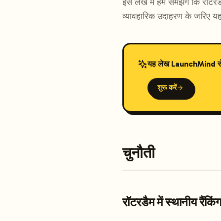
इस लेख में हम समझेंगे कि रॉटर
व्यावहारिक उदाहरण के जरिए यह भ
यह लेख LaunchMind से तै
शुरू करें
चुनौती
रॉटरडैम में स्थानीय रैंक