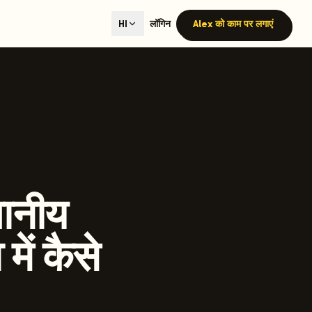
ted content generation with GEO optimization built-in.
लॉगिन
Alex को काम पर लगाएं
HI
our site.
hmind on Instagram
Like Launchmind on Facebook
ानीय
में कैसे