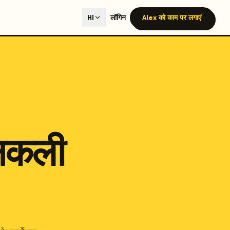
ted content generation with GEO optimization built-in.
लॉगिन
Alex को काम पर लगाएं
HI
our site.
hmind on Instagram
Like Launchmind on Facebook
 नकली