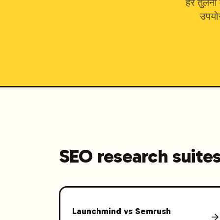
हर तुलना 
उपयोग
SEO research suite
Launchmind vs
Semrush