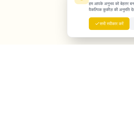
हम आपके अनुभव को बेहतर बनान
वैकल्पिक कुकीज़ की अनुमति देते 
सभी स्वीकार करें
Launchmind
Launchmind आपके ब्लॉग पर प्रामाणिक लेख लिखता और
प्रकाशित करता है, पूरी तरह ऑटोपायलट पर। Google पर रैंक,
ChatGPT, Claude और Perplexity द्वारा उद्धृत।
LinkedIn
Instagram
WhatsApp