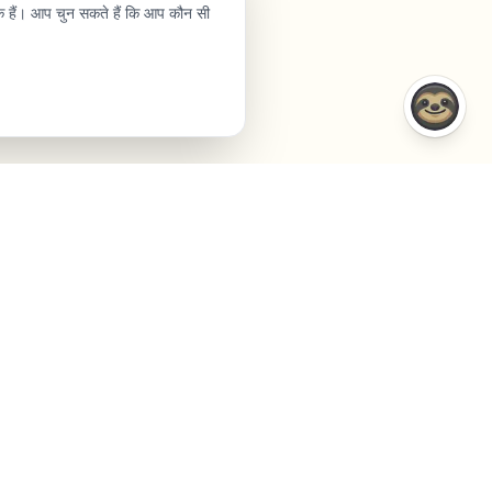
क हैं। आप चुन सकते हैं कि आप कौन सी
तुलनाएं
कंपनी
VS Semrush
हमारे बारे में
VS Jasper AI
Contact
VS Surfer SEO
Agency
VS Frase.io
Privacy
VS Inspace.io
शर्तें
VS Outrank
Cookies