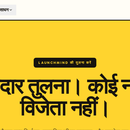
T
ंसाधन
earch engines like ChatGPT, Claude, and Perplexity. Automa
te optimized content automatically. Published directly to y
ants. The future of search visibility.
n 48 hours.
 on LinkedIn
Watch Launchmind on YouTube
Follow Launc
LAUNCHMIND की तुलना करें
दार तुलना। कोई
विजेता नहीं।