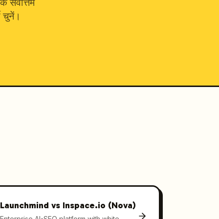
 सर्वोत्तम
चुनें।
Launchmind vs
Inspace.io (Nova)
Enterprise AI-SEO platform with white-