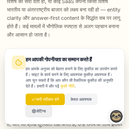
विशेष को सेवा देती हो, या कोई SaaS कंपनी किसी विशेष
भारतीय या अंतरराष्ट्रीय बाजार को लक्ष्य बना रही हो — entity
clarity और answer-first content के सिद्धांत सब पर लागू
होते हैं। कई मामलों में भौगोलिक स्पष्टता से अलग पहचान बनाना
और आसान हो जाता है।
हम आपकी गोपनीयता का सम्मान करते हैं
निष्कर्ष
हम आपके अनुभव को बेहतर बनाने के लिए कुकीज़ का उपयोग करते
हैं। साइट के कार्य करने के लिए आवश्यक कुकीज़ आवश्यक हैं।
आप चुन सकते हैं कि आप कौन सी वैकल्पिक कुकीज़ की अनुमति
ऐसी GEO कंटेंट रणनीति बनाना जो ब्रांड उल्लेख और लीड्स
देते हैं। हमारी में और पढ़ें
कुकी नीति
.
दोनों लाए, कोई एकल युक्ति नहीं है। यह कई परतों वाला तंत्र है
— स्पष्ट entity definition, answer-first content
सभी स्वीकार करें
केवल आवश्यक
architecture, structured markup, और authority
सेटिंग्स
signals का लगातार निर्माण। हर परत दूसरी को मजबूत करती
है, और जो ब्रांड शुरुआत सही करते हैं, उन्हें समय के साथ इसका