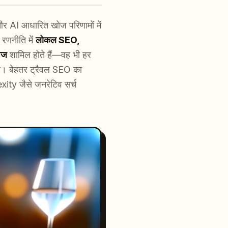
र AI आधारित खोज परिणामों में
 रणनीति में
लोकल SEO,
पेज
शामिल होते हैं—वह भी हर
 रहा। बेहतर ट्रैवल SEO का
ity जैसे जनरेटिव सर्च