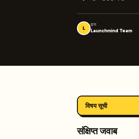
द्वारा
L
Launchmind Team
विषय सूची
संक्षिप्त जवाब