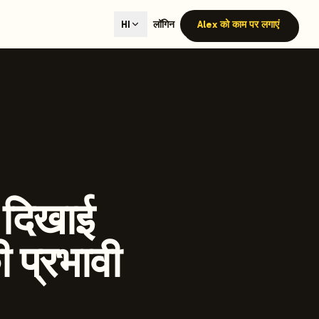
ted content generation with GEO optimization built-in.
लॉगिन
Alex को काम पर लगाएं
HI
our site.
hmind on Instagram
Like Launchmind on Facebook
र दिखाई
ी प्रभावी