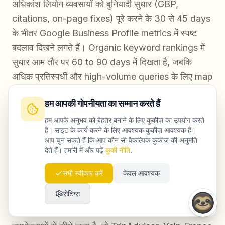
अधिकांश लियोन व्यवसायों को बुनियादी सुधार (GBP,
citations, on-page fixes) पूरे करने के 30 से 45 days
के भीतर Google Business Profile metrics में स्पष्ट
बदलाव दिखने लगते हैं। Organic keyword rankings में
सुधार आम तौर पर 60 to 90 days में दिखता है, जबकि
अधिक प्रतिस्पर्धी और high-volume queries के लिए map
pack में मजबूत स्थिति पाने में 3 से 6 months लग सकते हैं।
हम आपकी गोपनीयता का सम्मान करते हैं
अगर आपका कंटेंट शुरू से सही संरचना में है, तो AI search
visibility अपेक्षाकृत जल्दी मिल सकती है।
हम आपके अनुभव को बेहतर बनाने के लिए कुकीज़ का उपयोग करते
हैं। साइट के कार्य करने के लिए आवश्यक कुकीज़ आवश्यक हैं।
आप चुन सकते हैं कि आप कौन सी वैकल्पिक कुकीज़ की अनुमति
देते हैं। हमारी में और पढ़ें
कुकी नीति
.
लियोन के स्थानीय SEO के लिए कौन-सी फ्रेंच निर्देशिकाएं
सबसे महत्वपूर्ण हैं?
सभी स्वीकार करें
केवल आवश्यक
सेटिंग्स
लियोन के लिए सबसे प्राथमिक निर्देशिकाएं PagesJaunes,
Mappy और Kompass हैं। अगर आपका व्यवसाय