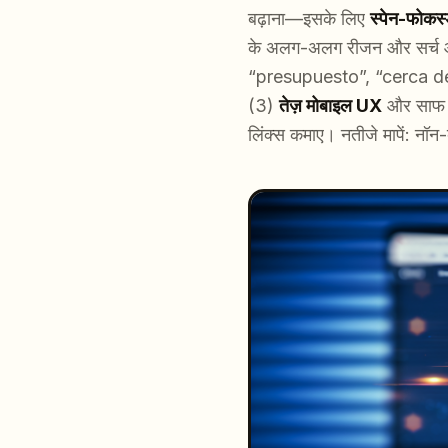
बढ़ाना—इसके लिए
स्पेन-फोकस्ड
के अलग-अलग रीजन और सर्च आदत
“presupuesto”, “cerca de
(3)
तेज़ मोबाइल UX
और साफ स
लिंक्स कमाए। नतीजे मापें: नॉन