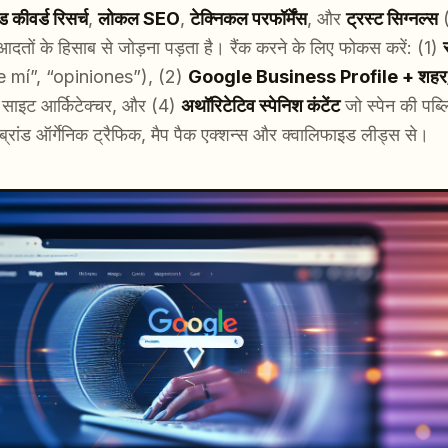
 कीवर्ड रिसर्च
,
लोकल SEO
,
टेक्निकल परफॉर्मेंस
, और
ट्रस्ट सिग्नल्स
(
ों के हिसाब से जोड़ना पड़ता है। रैंक करने के लिए फोकस करें: (1)
 mí”, “opiniones”), (2)
Google Business Profile + शहर/री
ाइट आर्किटेक्चर, और (4)
अथॉरिटेटिव स्पेनिश कंटेंट
जो स्पेन की पब्ल
-ब्रांड ऑर्गेनिक ट्रैफिक, मैप पैक एक्शन्स और क्वालिफाइड लीड्स से।