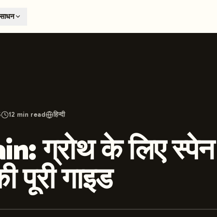
T
ंसाधन
earch engines like ChatGPT, Claude, and Perplexity. Automa
te optimized content automatically. Published directly to y
ants. The future of search visibility.
n 48 hours.
 on LinkedIn
Watch Launchmind on YouTube
Follow Launc
6
12
min read
हिन्दी
: ग्रोथ के लिए स्पेन म
 की पूरी गाइड