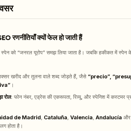
अवसर
EO रणनीतियाँ क्यों फेल हो जाती हैं
ि स्पेन को “जनरल यूरोप” समझ लिया जाता है। जबकि हकीकत में स्पे
:
स अक्सर खरीद और तुलना वाले शब्द जोड़ते हैं, जैसे
“precio”, “presu
iva”
।
़ा रोल
: फोन नंबर, एड्रेस की एकरूपता, रिव्यू, और स्पेनिश में कस्टमर प
idad de Madrid
,
Cataluña
,
Valencia
,
Andalucía
और टू
लग होता है।