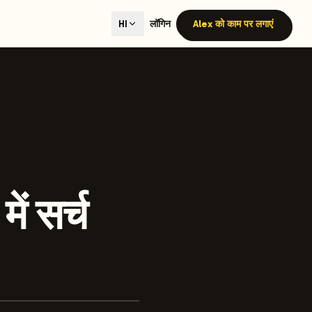
ted content generation with GEO optimization built-in.
लॉगिन
Alex को काम पर लगाएं
HI
our site.
hmind on Instagram
Like Launchmind on Facebook
ें सर्च