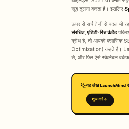
आइलैंड्स, Spanish बनाम सह-आध
खूब तुलना करता है। इसलिए
S
ऊपर से सर्च तेज़ी से बदल भी 
संरचित, एंटिटी-रिच कंटेंट
पब्लि
ग्रोथ है, तो आपको क्लासिक
Optimization) कहते हैं। La
से, और फिर ऐसे स्केलेबल वर्कफ़्
यह लेख LaunchMind से तै
शुरू करें