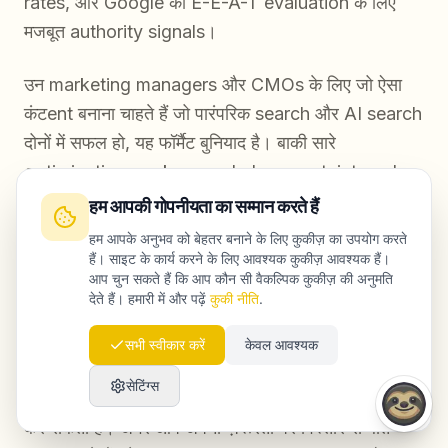
rates, और Google की E-E-A-T evaluation के लिए
मजबूत authority signals।
उन marketing managers और CMOs के लिए जो ऐसा
कंटent बनाना चाहते हैं जो पारंपरिक search और AI search
दोनों में सफल हो, यह फॉर्मैट बुनियाद है। बाकी सारे
optimizations — keyword placement, internal
linking, schema markup, backlink acquisition —
हम आपकी गोपनीयता का सम्मान करते हैं
तभी असरदार होते हैं जब लेख की मूल संरचना मजबूत हो। बिना
हम आपके अनुभव को बेहतर बनाने के लिए कुकीज़ का उपयोग करते
इस आधार के ये प्रयास सीमित लाभ देते हैं।
हैं। साइट के कार्य करने के लिए आवश्यक कुकीज़ आवश्यक हैं।
आप चुन सकते हैं कि आप कौन सी वैकल्पिक कुकीज़ की अनुमति
देते हैं। हमारी में और पढ़ें
कुकी नीति
.
अगर आप ऐसी content library बनाना चाहते हैं जिसे SEO
और GEO दोनों के लिए रणनीतिक रूप से तैयार किया गया हो, तो
सभी स्वीकार करें
केवल आवश्यक
Launchmind के पास वह विशेषज्ञता और tooling है जो
सेटिंग्स
आपको बड़े स्तर पर, बिना गुणवत्ता गिराए, यह काम करने में मदद
कर सकती है। अगर आप अपनी ज़रूरतों पर विस्तार से बात