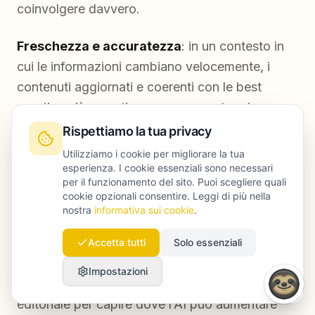
coinvolgere davvero.
Freschezza e accuratezza
: in un contesto in
cui le informazioni cambiano velocemente, i
contenuti aggiornati e coerenti con le best
practice più recenti avranno un vantaggio
competitivo.
Rispettiamo la tua privacy
Utilizziamo i cookie per migliorare la tua
Rilevanza semantica
: i motori di ricerca AI
esperienza. I cookie essenziali sono necessari
per il funzionamento del sito. Puoi scegliere quali
comprendono meglio contesto, sfumature e
cookie opzionali consentire. Leggi di più nella
temi collegati. Per questo il contenuto deve
nostra
informativa sui cookie
.
trattare l’argomento in modo ampio, includendo
Accetta tutti
Solo essenziali
sotto-temi pertinenti.
Impostazioni
Mettilo in pratica: fai un audit della tua strategia
editoriale per capire dove l’AI può aumentare