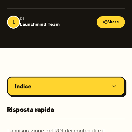
DI
L
Share
Launchmind Team
Indice
Risposta rapida
La misurazione del ROI dei contenuti è il