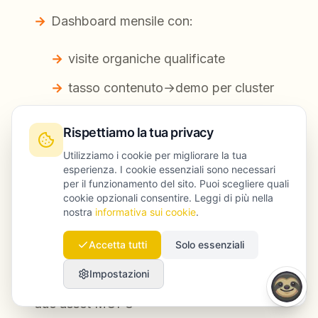
Dashboard mensile con:
visite organiche qualificate
tasso contenuto→demo per cluster
pipeline influenzata (lookback
Rispettiamo la tua privacy
30/60/90 giorni)
Utilizziamo i cookie per migliorare la tua
esperienza. I cookie essenziali sono necessari
Risultati in 120 giorni:
per il funzionamento del sito. Puoi scegliere quali
cookie opzionali consentire. Leggi di più nella
Pagine di confronto
: 4,2% di conversione
nostra
informativa sui cookie
.
visita→demo (vs 1,1% media sito)
Accetta tutti
Solo essenziali
Pipeline influenzata
: $1,6M collegati a
Impostazioni
opportunità che hanno consumato almeno
due asset MOFU