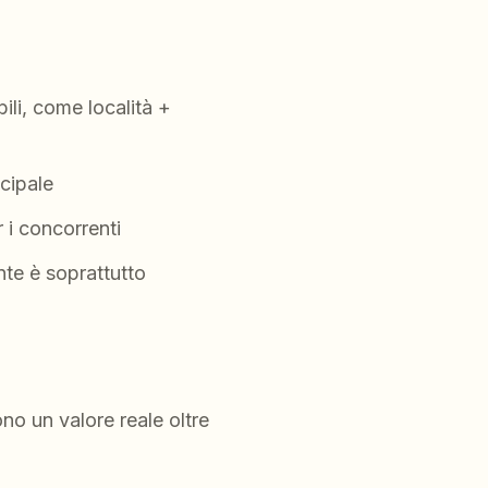
li, come località +
ncipale
r i concorrenti
nte è soprattutto
no un valore reale oltre