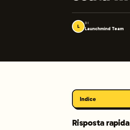
DI
L
Launchmind Team
Indice
Risposta rapida