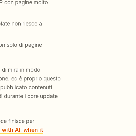
RP con pagine molto
late non riesce a
on solo di pagine
e di mira in modo
rsone: ed è proprio questo
o pubblicato contenuti
nti durante i core update
ce finisce per
with AI: when it