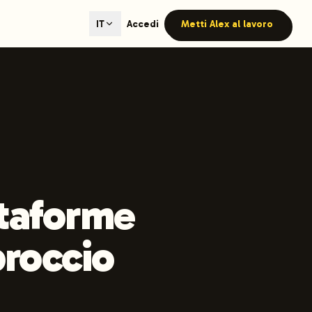
ted content generation with GEO optimization built-in.
Accedi
Metti Alex al lavoro
IT
our site.
hmind on Instagram
Like Launchmind on Facebook
taforme
proccio