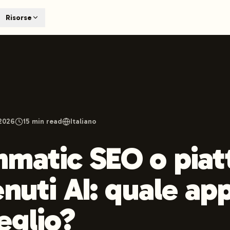
T
Risorse
earch engines like ChatGPT, Claude, and Perplexity. Automa
te optimized content automatically. Published directly to y
ants. The future of search visibility.
n 48 hours.
 on LinkedIn
Watch Launchmind on YouTube
Follow Launc
2026
15
min read
Italiano
matic SEO o piat
enuti AI: quale ap
eglio?