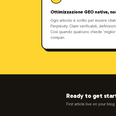
Ottimizzazione GEO nativa, no
Ogni articolo è scritto per essere cit
Perplexity. Claim verificabili, definizion
Così quando qualcuno chiede 'miglior c
compari.
Ready to get star
First article live on your blog