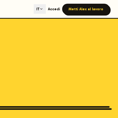
ted content generation with GEO optimization built-in.
Accedi
Metti Alex al lavoro
IT
our site.
hmind on Instagram
Like Launchmind on Facebook