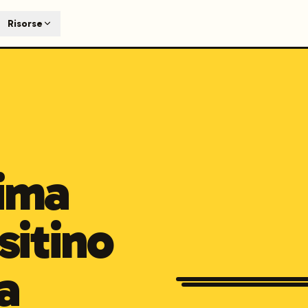
T
Risorse
earch engines like ChatGPT, Claude, and Perplexity. Automa
te optimized content automatically. Published directly to y
ants. The future of search visibility.
n 48 hours.
 on LinkedIn
Watch Launchmind on YouTube
Follow Launc
rima
isitino
a
Automotive