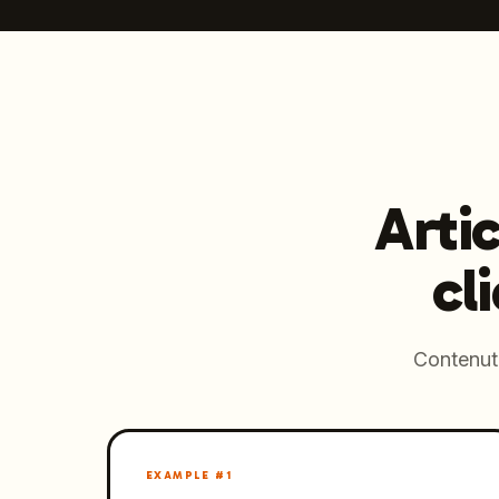
Arti
cl
Contenuti
EXAMPLE #
1