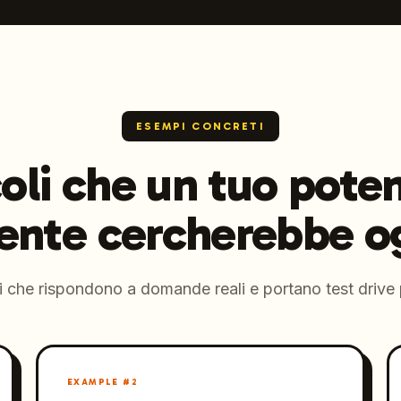
ESEMPI CONCRETI
coli che un tuo poten
iente cercherebbe o
 che rispondono a domande reali e portano test drive 
EXAMPLE #
2