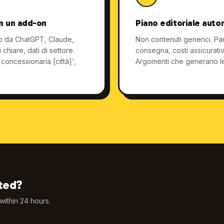
n un add-on
Piano editoriale auto
ato da ChatGPT, Claude,
Non contenuti generici. Parl
i chiare, dati di settore.
consegna, costi assicurati
oncessionaria [città]',
Argomenti che generano lead
ted?
 within 24 hours.