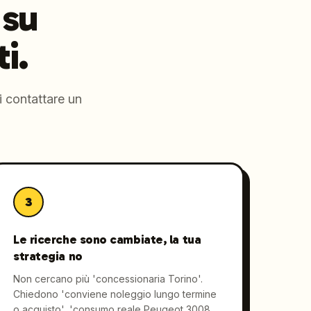
 su
i.
i contattare un
3
Le ricerche sono cambiate, la tua
strategia no
Non cercano più 'concessionaria Torino'.
Chiedono 'conviene noleggio lungo termine
o acquisto', 'consumo reale Peugeot 3008