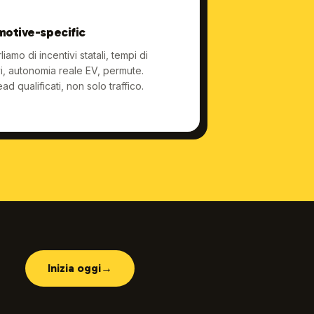
motive-specific
iamo di incentivi statali, tempi di
vi, autonomia reale EV, permute.
 qualificati, non solo traffico.
Inizia oggi
→