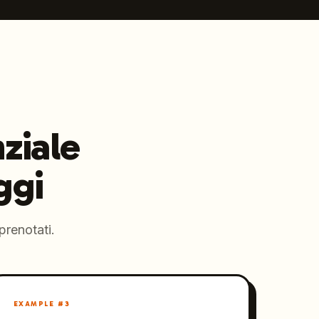
ziale
ggi
prenotati.
EXAMPLE #
3