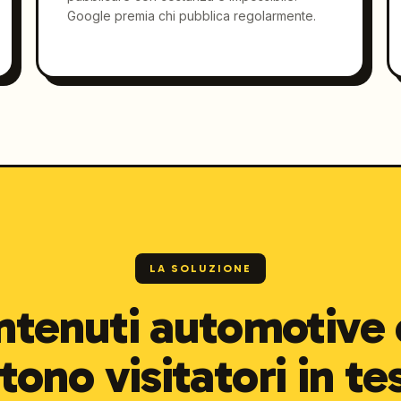
Google premia chi pubblica regolarmente.
LA SOLUZIONE
tenuti automotive
ono visitatori in te