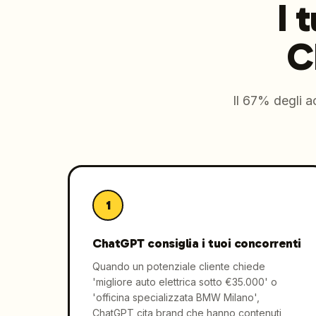
I 
C
Il 67% degli a
1
ChatGPT consiglia i tuoi concorrenti
Quando un potenziale cliente chiede
'migliore auto elettrica sotto €35.000' o
'officina specializzata BMW Milano',
ChatGPT cita brand che hanno contenuti