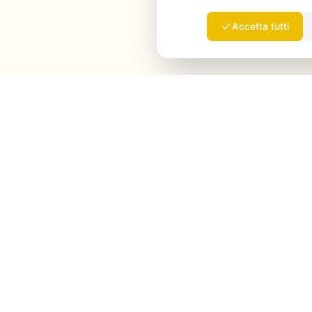
Accetta tutti
Launchmind
Launchmind scrive e pubblica articoli autentici sul
tuo blog, con il pilota automatico. Posizionati su
Google, citati da ChatGPT, Claude & Perplexity.
LinkedIn
Instagram
WhatsApp