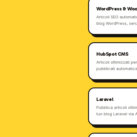
WordPress & Wo
Articoli SEO automati
blog WordPress, sen
freelance, senza pe
HubSpot CMS
Articoli ottimizzati 
pubblicati automatic
CMS ogni settimana.
Laravel
Pubblica articoli otti
tuo blog Laravel via 
citano, tu sviluppi.