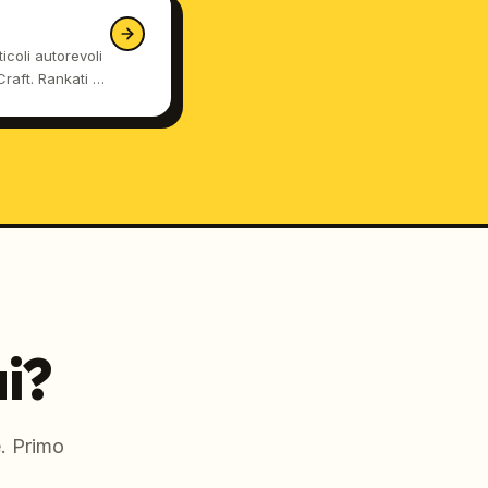
coli autorevoli
Craft. Rankati su
tGPT, con
e zero
.
ui?
. Primo