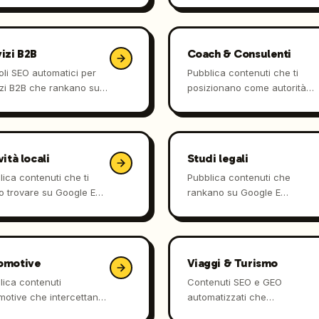
 di content.
candidati e aziende
chiedono consiglio alle AI.
izi B2B
Coach & Consulenti
oli SEO automatici per
Pubblica contenuti che ti
izi B2B che rankano su
posizionano come autorità
le e vengono citati da
sia nei motori di ricerca
GPT.
tradizionali che nelle AI.
vità locali
Studi legali
ica contenuti che ti
Pubblica contenuti che
o trovare su Google E
rankano su Google E
e risposte di ChatGPT e
vengono citati dagli
exity.
assistenti AI.
Automaticamente.
omotive
Viaggi & Turismo
lica contenuti
Contenuti SEO e GEO
motive che intercettano
automatizzati che
irenti su Google e
posizionano hotel, tour