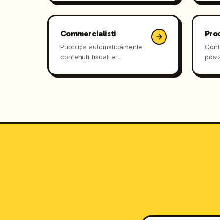
pazienti cercano sintomi e
Chat
cure.
di ri
Commercialisti
Pro
Pubblica automaticamente
Cont
contenuti fiscali e
posi
compliance che posizionano
mani
su Google e nelle risposte di
che n
ChatGPT.