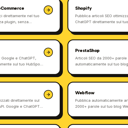
oCommerce
Shopify
ci direttamente nel tuo
Pubblica articoli SEO ottimizz
za plugin, senza
ChatGPT direttamente sul tuo
rdere tempo.
senza freelancer né tool comp
PrestaShop
per Google e ChatGPT,
Articoli SEO da 2000+ parole 
amente sul tuo HubSpot
automaticamente sul tuo blo
senza toccare codice.
Webflow
mizzati direttamente sul
Pubblica automaticamente art
API. Google e ChatGPT ti
2000+ parole sul tuo blog Web
Google e citati da ChatGPT.