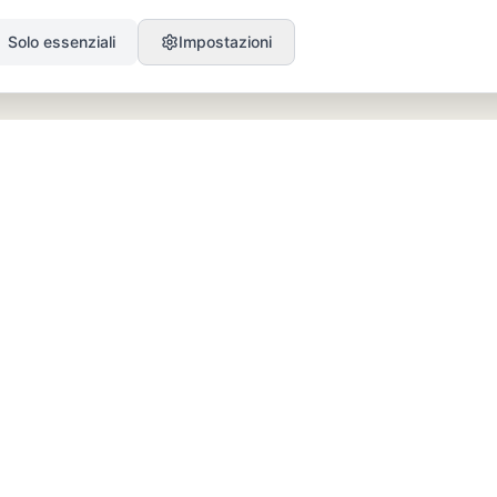
Solo essenziali
Impostazioni
PRODOTTO
RISORSE
SEO
Blog
GEO
Success Stories
Alex on Autopilot
Integrazioni