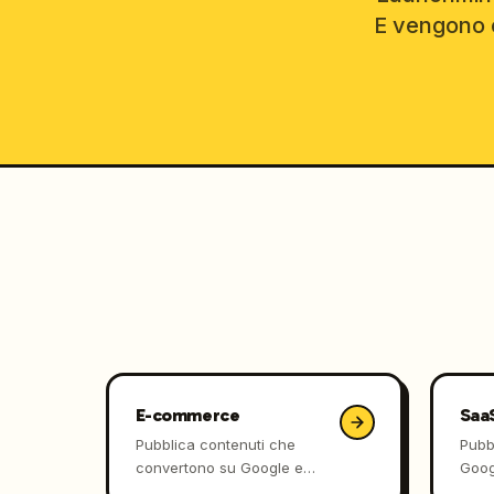
E vengono c
E-commerce
Saa
Pubblica contenuti che
Pubb
convertono su Google e
Googl
negli assistenti AI,
auto