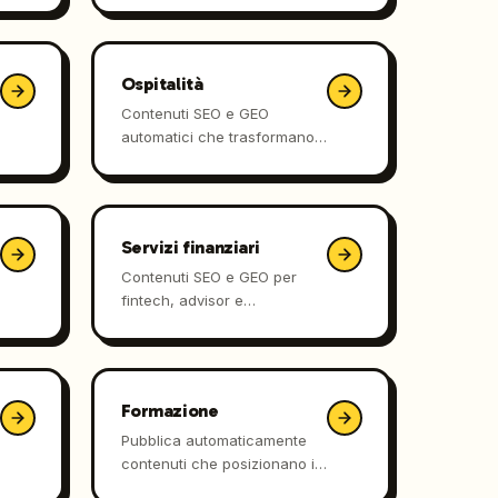
ore al tuo team.
Ospitalità
Contenuti SEO e GEO
automatici che trasformano il
tuo locale nella prima scelta
delle guide AI.
Servizi finanziari
Contenuti SEO e GEO per
fintech, advisor e
commercialisti che vogliono
visibilità dove cercano i
clienti.
Formazione
Pubblica automaticamente
contenuti che posizionano il
tuo programma su Google e