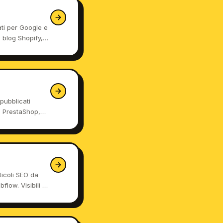
ati per Google e
 blog Shopify,
licati.
pubblicati
g PrestaShop,
icoli SEO da
flow. Visibili su