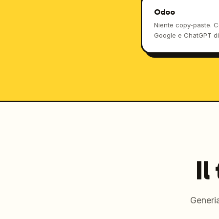
Odoo
Niente copy-paste. C
Google e ChatGPT dir
blog.post records.
Il
Generi