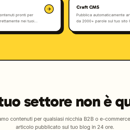
Craft CMS
ontenuti pronti per
Pubblica automaticamente arti
ettamente nei tuoi
da 2000+ parole sul tuo sito 
Google e fatti citare da Cha
template Twig sovrascrivibili 
appesantimento del database
 tuo settore non è q
amo contenuti per qualsiasi nicchia B2B o e-commerce
articolo pubblicato sul tuo blog in 24 ore.