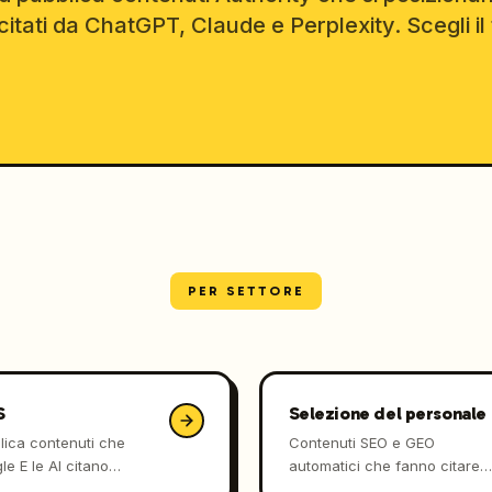
itati da ChatGPT, Claude e Perplexity. Scegli il 
PER SETTORE
S
Selezione del personale
lica contenuti che
Contenuti SEO e GEO
e E le AI citano
automatici che fanno citare
maticamente — senza
la tua agenzia quando