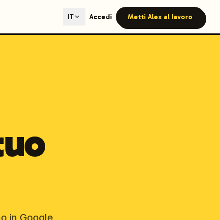
ted content generation with GEO optimization built-in.
Accedi
Metti Alex al lavoro
IT
our site.
hmind on Instagram
Like Launchmind on Facebook
tuo
no in Google