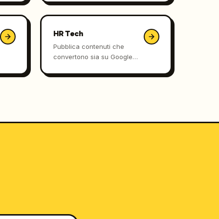
ChatGPT.
HR Tech
Pubblica contenuti che
convertono sia su Google
che nelle risposte di
ChatGPT, Claude e
Perplexity.