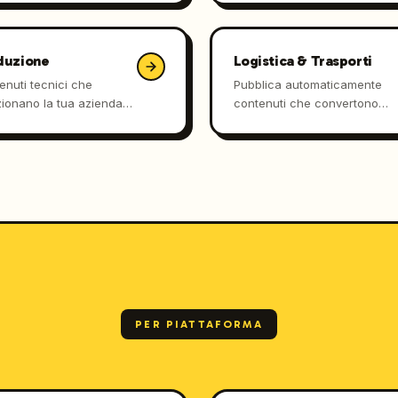
GPT durante i 90 giorni
operator e agenzie su
cerca.
Google e AI assistants.
duzione
Logistica & Trasporti
enuti tecnici che
Pubblica automaticamente
zionano la tua azienda
contenuti che convertono
fatturiera sia su Google
decisori B2B in richieste
egli assistenti AI.
qualificate.
PER PIATTAFORMA