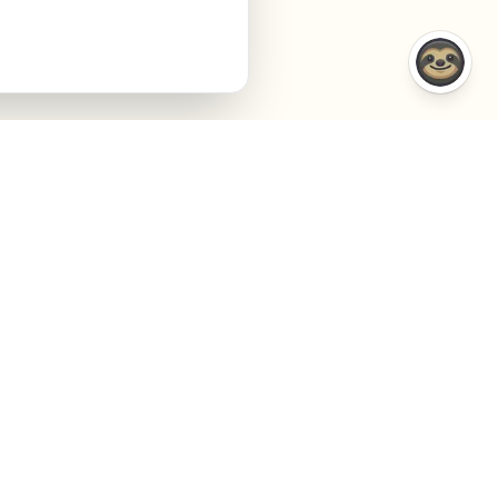
CONFRONTI
AZIENDA
VS Semrush
Chi siamo
VS Jasper AI
Contact
VS Surfer SEO
Agency
VS Frase.io
Privacy
VS Inspace.io
Termini
VS Outrank
Cookies