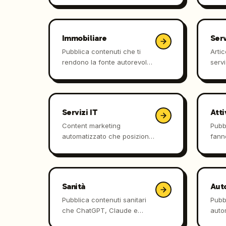
automaticamente sul tuo
team
shop.
Immobiliare
Serv
Pubblica contenuti che ti
Artic
rendono la fonte autorevole
serv
su ricerche AI e motori
Goog
tradizionali.
Chat
Servizi IT
Atti
Content marketing
Pubbl
automatizzato che posiziona
fann
MSP e system integrator sia
nell
su Google che nelle risposte
Perpl
di AI.
Sanità
Aut
Pubblica contenuti sanitari
Pubb
che ChatGPT, Claude e
auto
Perplexity citano quando i
acqu