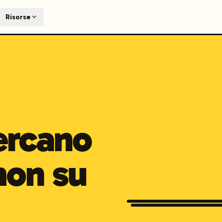
T
Risorse
earch engines like ChatGPT, Claude, and Perplexity. Automa
te optimized content automatically. Published directly to y
ants. The future of search visibility.
n 48 hours.
 on LinkedIn
Watch Launchmind on YouTube
Follow Launc
cercano
non su
Manufacturing