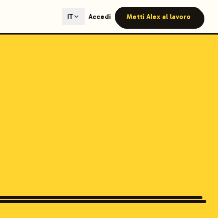
ted content generation with GEO optimization built-in.
Accedi
Metti Alex al lavoro
IT
our site.
hmind on Instagram
Like Launchmind on Facebook