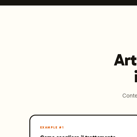
Art
Conte
EXAMPLE #
1