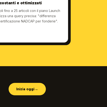
 costanti e ottimizzati
i fino a 25 articoli con il piano Launch
ttizza una query precisa: "differenza
certificazione NADCAP per fonderie".
Inizia oggi
→