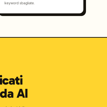
keyword sbagliate.
icati
da AI