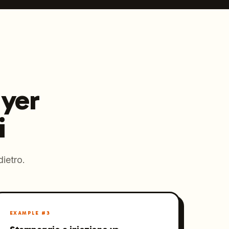
uyer
i
ietro.
EXAMPLE #
3