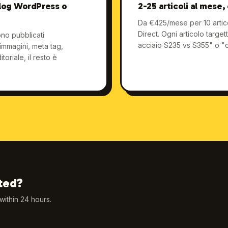
blog WordPress o
2-25 articoli al mese,
Da €425/mese per 10 articol
Direct. Ogni articolo targe
ono pubblicati
acciaio S235 vs S355" o "
immagini, meta tag,
oriale, il resto è
ted?
 within 24 hours.