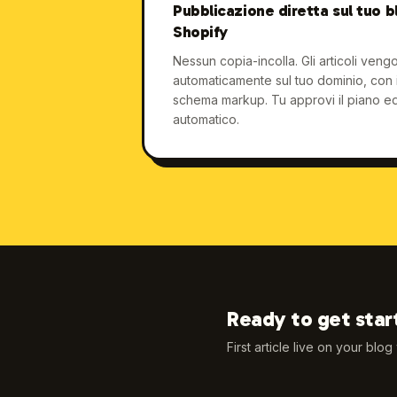
Pubblicazione diretta sul tuo 
Shopify
Nessun copia-incolla. Gli articoli veng
automaticamente sul tuo dominio, con 
schema markup. Tu approvi il piano edit
automatico.
Ready to get star
First article live on your blog