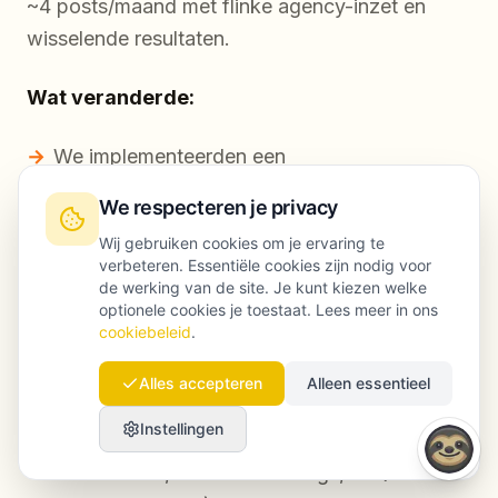
~4 posts/maand met flinke agency-inzet en
wisselende resultaten.
Wat veranderde:
We implementeerden een
gestandaardiseerde AI content creation
We respecteren je privacy
workflow: brief → outline → draft → editor
Wij gebruiken cookies om je ervaring te
QA → GEO-formatting → publish →
verbeteren. Essentiële cookies zijn nodig voor
performance review.
de werking van de site. Je kunt kiezen welke
optionele cookies je toestaat. Lees meer in ons
We prioriteerden topics op basis van
cookiebeleid
.
conversie-intent en thema’s uit sales calls
Alles accepteren
Alleen essentieel
(niet alleen high volume keywords).
Instellingen
We voegden GEO-verbeteringen toe (directe
antwoorden, sterkere headings, FAQ’s en