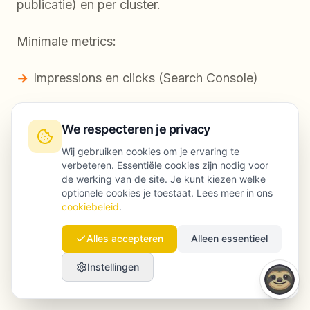
publicatie) en per cluster.
Minimale metrics:
Impressions en clicks (Search Console)
Rankings voor prioriteitstermen
We respecteren je privacy
Assisted conversions of lead-acties
Wij gebruiken cookies om je ervaring te
Interne linkkliks (behavior analytics)
verbeteren. Essentiële cookies zijn nodig voor
de werking van de site. Je kunt kiezen welke
Content decay (pagina’s die verkeer
optionele cookies je toestaat. Lees meer in ons
cookiebeleid
.
verliezen na 60–120 dagen)
Alles accepteren
Alleen essentieel
Tip:
beoordeel niet in week één. SEO-effect
Instellingen
komt later; focus in het begin op indexatie,
coverage en engagement-signalen.