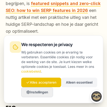
begrijpen, is
featured snippets and zero-click
SEO: how to win SERP features in 2026
een
nuttig artikel met een praktische uitleg van het
huidige SERP-landschap en hoe je daar gericht
op optimaliseert.
Pas dit meteen toe: zoek op drie van je
We respecteren je privacy
belangrijkste doelzoekwoorden en kijk hoeveel
Wij gebruiken cookies om je ervaring te
verbeteren. Essentiële cookies zijn nodig voor
resultaten een featured snippet of AI-antwoord
de werking van de site. Je kunt kiezen welke
tonen. Verschijn je daar niet tussen, dan geeft je
optionele cookies je toestaat. Lees meer in ons
huidige SEO-tool waarschijnlijk niet de adviezen
cookiebeleid
.
die je nodig hebt om op die posities mee te
Alles accepteren
Alleen essentieel
doen.
Instellingen