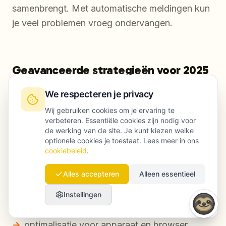
samenbrengt. Met automatische meldingen kun
je veel problemen vroeg ondervangen.
Geavanceerde strategieën voor 2025
en daarna
We respecteren je privacy
Wij gebruiken cookies om je ervaring te
verbeteren. Essentiële cookies zijn nodig voor
AI-gestuurde contentpersonalisatie
de werking van de site. Je kunt kiezen welke
optionele cookies je toestaat. Lees meer in ons
De volgende stap is content die zich aanpast
cookiebeleid
.
aan context en gebruikerssignalen:
Alles accepteren
Alleen essentieel
geografische personalisatie die verder gaat
Instellingen
dan alleen plaatsnamen
optimalisatie voor apparaat en browser