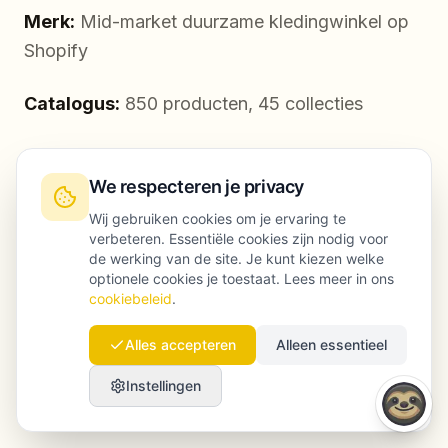
Merk:
Mid-market duurzame kledingwinkel op
Shopify
Catalogus:
850 producten, 45 collecties
Probleem:
organisch verkeer stagneerde; het
interne team kon content en technische QA niet
We respecteren je privacy
bijbenen na frequente productdrops.
Wij gebruiken cookies om je ervaring te
verbeteren. Essentiële cookies zijn nodig voor
de werking van de site. Je kunt kiezen welke
optionele cookies je toestaat. Lees meer in ons
Wat we implementeerden (90 dagen)
cookiebeleid
.
Technische automatisering
Alles accepteren
Alleen essentieel
Instellingen
Wekelijkse crawls + alerts voor 404’s,
dubbele titles en canonical mismatches