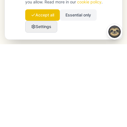
you allow. Read more in our
cookie policy
.
Accept all
Essential only
Settings
Launchmind
Launchmind pisze i publikuje autentyczne artykuły
na Twoim blogu, w pełni na autopilocie.
Rankowane przez Google, cytowane przez
ChatGPT, Claude i Perplexity.
LinkedIn
Instagram
WhatsApp