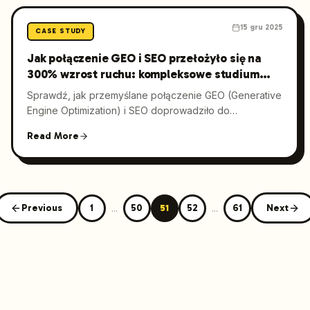
15 gru 2025
CASE STUDY
Jak połączenie GEO i SEO przełożyło się na
300% wzrost ruchu: kompleksowe studium
przypadku
Sprawdź, jak przemyślane połączenie GEO (Generative
Engine Optimization) i SEO doprowadziło do
imponującego, 300% wzrostu ruchu organicznego. To
Read More
szczegółowe studium przypadku pokazuje kluczowe
wyzwania, nieszablonowe rozwiązania oraz praktyczne
kroki, dzięki którym można wykorzystać GEO i SEO do
dynamicznego wzrostu.
Previous
1
...
50
51
52
...
61
Next