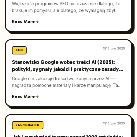
zautomatyzowanemu SEO
Większość programów SEO nie działa nie dlatego, że
brakuje im pomysłu, ale dlatego, że wymagają zbyt
wiele od zajętych zespołów: niekończących się
Read More
briefów, akceptacji i produkcji treści. Launchmind
odwraca ten model dzięki SEO bez wysiłku —
zautomatyzowanemu, „hands-free” systemowi, który
łączy GEO (Generative Engine Optimization), operacje
15 gru 2025
contentowe wspierane przez AI, monitoring techniczny
SEO
i budowanie autorytetu, aby dostarczać mierzalny
Stanowisko Google wobec treści AI (2025):
wzrost w wyszukiwarce bez zjadania czasu po stronie
polityki, sygnały jakości i praktyczne zasady
klienta.
dla marketerów
Google nie zakazuje treści tworzonych przez AI —
nagradza pomocne materiały i karze manipulację. Ta
aktualizacja na 2025 rok wyjaśnia politykę Google
Read More
wobec AI, najważniejsze wytyczne dotyczące treści AI
oraz praktyczne zasady, dzięki którym zespoły
marketingowe mogą bezpiecznie skalować publikacje i
dowozić mierzalne efekty SEO.
15 gru 2025
LAUNCHMIND