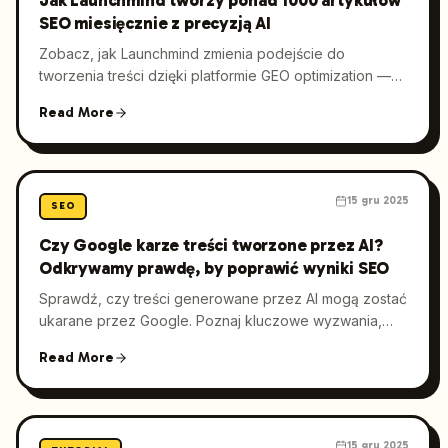
Jak Launchmind tworzy ponad 1000 artykułów
SEO miesięcznie z precyzją AI
Zobacz, jak Launchmind zmienia podejście do
tworzenia treści dzięki platformie GEO optimization —
generując ponad 1000 artykułów SEO miesięcznie.
Read More
Poznaj proces, kroki wdrożenia oraz realny wpływ
automatyzacji i AI na skalowanie contentu.
15 gru 2025
SEO
Czy Google karze treści tworzone przez AI?
Odkrywamy prawdę, by poprawić wyniki SEO
Sprawdź, czy treści generowane przez AI mogą zostać
ukarane przez Google. Poznaj kluczowe wyzwania,
pełny przegląd rozwiązań oraz konkretne kroki, dzięki
Read More
którym Twoje contenty oparte o AI będą zgodne z
wytycznymi Google.
15 gru 2025