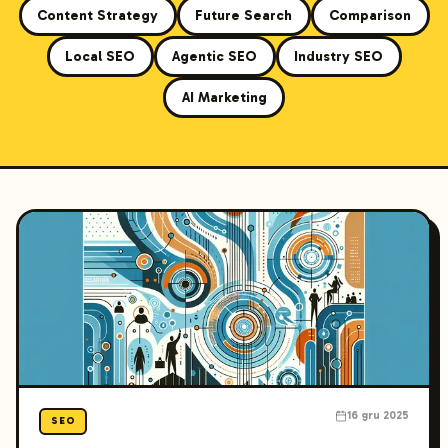
Content Strategy
Future Search
Comparison
Local SEO
Agentic SEO
Industry SEO
AI Marketing
16 gru 2025
SEO