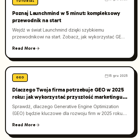
TUTORIAL
Poznaj Launchmind w 5 minut: kompleksowy
przewodnik na start
Wejdź w świat Launchmind dzięki szybkiemu
przewodnikowi na start. Zobacz, jak wykorzystać GEO
(Generative Engine Optimization) oraz SEO oparte na
Read More
AI, aby w zaledwie pięć minut wzmocnić widoczność
Twojej firmy w internecie. Idealne dla marketing
managerów i właścicieli firm, którzy chcą skutecznie
zoptymalizować swoją obecność online.
15 gru 2025
GEO
Dlaczego Twoja firma potrzebuje GEO w 2025
roku: jak wykorzystać przyszłość marketingu
digital
Sprawdź, dlaczego Generative Engine Optimization
(GEO) będzie kluczowe dla rozwoju firm w 2025 roku.
Poznaj korzyści GEO, jego wpływ na ROI oraz
Read More
praktyczne wskazówki, jak mądrze wdrożyć inwestycje
w AI search.