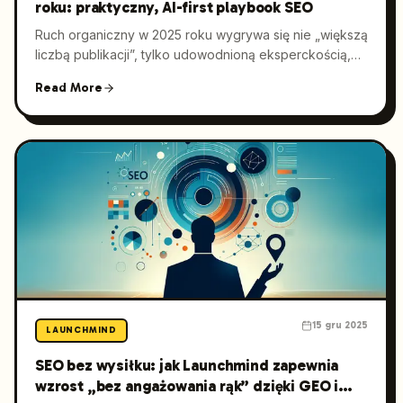
roku: praktyczny, AI-first playbook SEO
Ruch organiczny w 2025 roku wygrywa się nie „większą
liczbą publikacji”, tylko udowodnioną eksperckością,
cytowaniami i dopasowaniem do tego, jak Google oraz
Read More
silniki generatywne oceniają odpowiedzi. Ten
przewodnik pokazuje, co się zmieniło, co nadal działa i
jakie konkretne kroki liderzy marketingu mogą
wdrożyć, aby stabilnie zwiększać ruch na stronie.
15 gru 2025
LAUNCHMIND
SEO bez wysiłku: jak Launchmind zapewnia
wzrost „bez angażowania rąk” dzięki GEO i