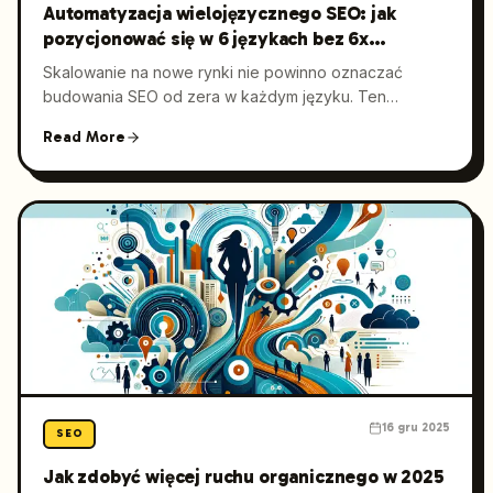
Automatyzacja wielojęzycznego SEO: jak
pozycjonować się w 6 językach bez 6x
większego nakładu pracy
Skalowanie na nowe rynki nie powinno oznaczać
budowania SEO od zera w każdym języku. Ten
przewodnik pokazuje, jak zautomatyzować
Read More
wielojęzyczne SEO — od researchu i produkcji treści,
przez technikalia, po link building — aby rosnąć w
sześciu językach przy stałej jakości i jasnych zasadach
zarządzania.
16 gru 2025
SEO
Jak zdobyć więcej ruchu organicznego w 2025