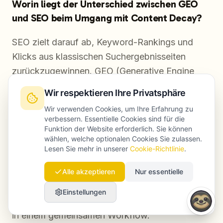
Worin liegt der Unterschied zwischen GEO
und SEO beim Umgang mit Content Decay?
SEO zielt darauf ab, Keyword-Rankings und
Klicks aus klassischen Suchergebnisseiten
zurückzugewinnen. GEO (Generative Engine
Optimization) fokussiert sich darauf, Inhalte für
Wir respektieren Ihre Privatsphäre
AI-Antwortsysteme wie ChatGPT, Perplexity
Wir verwenden Cookies, um Ihre Erfahrung zu
und Googles AI Overviews zitierfähig zu
verbessern. Essentielle Cookies sind für die
machen. Für Content Decay bedeutet das: Eine
Funktion der Website erforderlich. Sie können
wählen, welche optionalen Cookies Sie zulassen.
erfolgreiche Überarbeitung muss beides
Lesen Sie mehr in unserer
Cookie-Richtlinie
.
abdecken – also Keyword- und Suchintent-
Passung für SEO sowie Entity-Vollständigkeit
Alle akzeptieren
Nur essentielle
und strukturierte Daten für GEO. Das
Einstellungen
Framework von Launchmind vereint beide Ziele
in einem gemeinsamen Workflow.